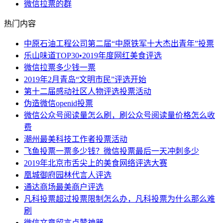
微信拉票的群
热门内容
中原石油工程公司第二届“中原铁军十大杰出青年”投票
乐山味道TOP30•2019年度网红美食评选
微信拉票多少钱一票
2019年2月青岛“文明市民”评选开始
第十二届感动社区人物评选投票活动
伪造微信openid投票
微信公众号阅读量怎么刷，刷公众号阅读量价格怎么收
费
潮州最美科技工作者投票活动
飞鱼投票一票多少钱？微信投票最后一天冲刺多少
2019年北京市舌尖上的美食网络评选大赛
凰城御府园林代言人评选
通达商场最美商户评选
凡科投票超过投票限制怎么办，凡科投票为什么那么难
刷
微信文章留言点赞神器