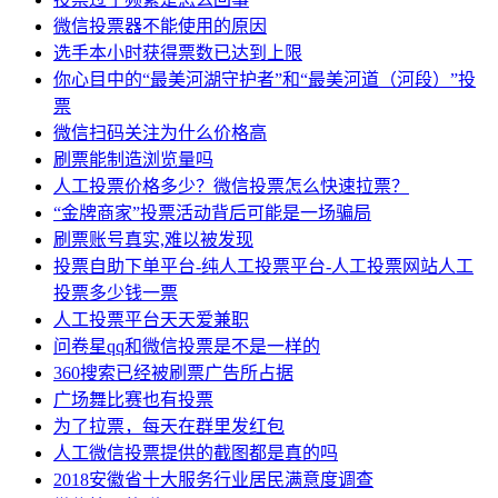
微信投票器不能使用的原因
选手本小时获得票数已达到上限
你心目中的“最美河湖守护者”和“最美河道（河段）”投
票
微信扫码关注为什么价格高
刷票能制造浏览量吗
人工投票价格多少？微信投票怎么快速拉票？
“金牌商家”投票活动背后可能是一场骗局
刷票账号真实,难以被发现
投票自助下单平台-纯人工投票平台-人工投票网站人工
投票多少钱一票
人工投票平台天天爱兼职
问卷星qq和微信投票是不是一样的
360搜索已经被刷票广告所占据
广场舞比赛也有投票
为了拉票，每天在群里发红包
人工微信投票提供的截图都是真的吗
2018安徽省十大服务行业居民满意度调查