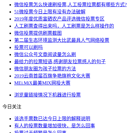
微信投票怎么快速刷投票,人工投票拉票都有哪些方式?
51微投票今日上限有没有办法破解
2019年度优质富硒农产品评选微信投票专区
人工刷票查得出来吗，人工刷票是怎么样操作的
微信投票提供刷票截图
第二届生态环境监测大比武最具人气网络投票
投票可以刷吗
微信公众号文章阅读量怎么刷
最给力的拉票短语,感谢朋友拉票感人的句子
微信朋友圈为孩子拉票的方法
2019云南首届百旗争艳旗袍文化大赛
MEi.MiX最美MIX网投大赛
浏览量
链接
情况下
机器
进行投票
今日关注
该选手票数已达今日上限的解释说明
有人的投票数量增加很快，是怎么回事
投票过于频繁是怎么回事