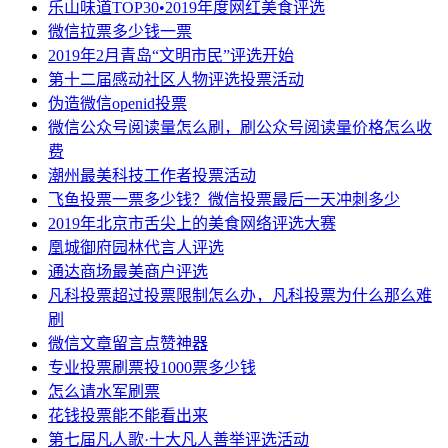
乐山味道TOP30•2019年度网红美食评选
微信拉票多少钱一票
2019年2月青岛“文明市民”评选开始
第十二届感动社区人物评选投票活动
伪造微信openid投票
微信公众号阅读量怎么刷，刷公众号阅读量价格怎么收
费
潮州最美科技工作者投票活动
飞鱼投票一票多少钱？微信投票最后一天冲刺多少
2019年北京市舌尖上的美食网络评选大赛
凰城御府园林代言人评选
通达商场最美商户评选
凡科投票超过投票限制怎么办，凡科投票为什么那么难
刷
微信文章留言点赞神器
专业投票刷票投1000票多少钱
怎么请水军刷票
花钱投票能不能看出来
第七届凡人歌·十大凡人善举评选活动