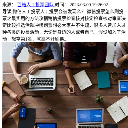
来源：
百皓人工投票团队
时间： 2023-03-09 19:26:02
导读
微信人工投票人工投票会被发现么？ 微信投票怎么刷投
票之最实用的方法攻稍稍信投票检查核对核定检查核对审查决
定比较推选活动冲榜刷票想必大家并不生疏，很多人曾加入过
种各类的投票活动，无论是身边的人或者自己，假设加入了活
动，想拿第1名，就离不开刷票...