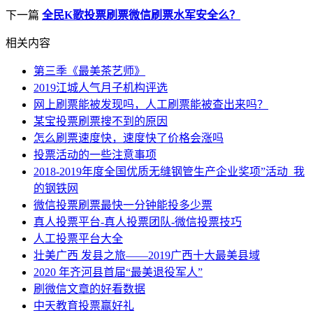
下一篇
全民K歌投票刷票微信刷票水军安全么？
相关内容
第三季《最美茶艺师》
2019江城人气月子机构评选
网上刷票能被发现吗，人工刷票能被查出来吗？
某宝投票刷票搜不到的原因
怎么刷票速度快，速度快了价格会涨吗
投票活动的一些注意事项
2018-2019年度全国优质无缝钢管生产企业奖项”活动_我
的钢铁网
微信投票刷票最快一分钟能投多少票
真人投票平台-真人投票团队-微信投票技巧
人工投票平台大全
壮美广西 发县之旅——2019广西十大最美县域
2020 年齐河县首届“最美退役军人”
刷微信文章的好看数据
中天教育投票赢好礼