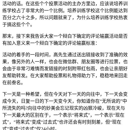
活动的话。在这些个个投票活动的主办方里边，应该说培养训
练学校占了非常大的一个比例。培养训练学校这个比例能达到
百分之六十之多，所以问题就来了，为什么培养训练学校热衷
于搞这些个个。
那末，接下来我告诉大家一个辩白下确定的评论输赢活动是否
有加入意义来一个辩白下确定的评论输赢标准：
活动的着手的一段时间，高先生通过送出链接收到了准确的效
果，像另外的人一样，也会在微信群、朋友圈等进行拉票，也
会由于非常刁难情而发链接的时刻附带红包雨，也会让亲朋好
友帮助转发。在大家帮助投票和礼物得助力下，稳稳地来回走
在前叁名。
下一天是一种希望，但在今天对下一天的向往中，下一天会变
成今天，日复一日的下一天变今天，你知道你在“无所说的”中
所流失的吗?向往中的妙美会忘记现实的凶狠冷峻，现在天与
下一天最大的区别在于，一个表示“将来式”，一个表示“现在
式”，“将来式”变成“过去式”也许还会有时刻刻差，但“现在
式”变成“过去式”仅24小时。