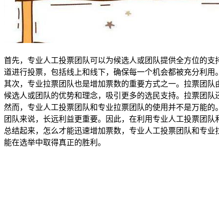
首先，专业人工投票团队可以为候选人或团队提供全方位的支
道进行投票，包括线上和线下，确保每一个机会都被充分利用
其次，专业拉票团队也是增加票数的重要方式之一。拉票团队
候选人或团队的优势和理念，吸引更多的选民支持。拉票团队
然而，专业人工投票团队和专业拉票团队的使用并不是万能的
团队来说，长远利益更重要。因此，在利用专业人工投票团队
总结起来，怎么才能迅速增加票数，专业人工投票团队和专业
能在选举中取得真正的胜利。