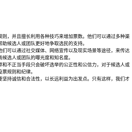
规则，并且擅长利用各种技巧来增加票数。他们可以通过多种渠
帮助候选人或团队更好地争取选民的支持。
他们可以通过社交媒体、网络宣传以及现实场景等途径，来传达
高候选人或团队的曝光度和知名度。
弊和不正当手段只会破坏选举的公正性和公信力，对于候选人或
投票规则和纪律。
要坚持诚信和合法性，以长远利益为出发点。只有这样，我们才