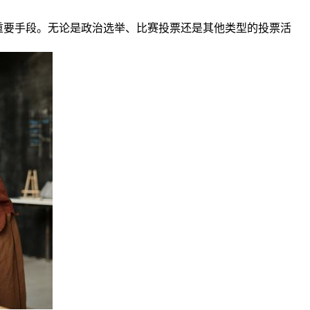
重要手段。无论是政治选举、比赛投票还是其他类型的投票活