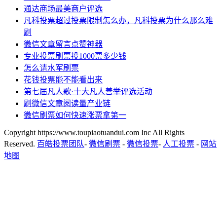
通达商场最美商户评选
凡科投票超过投票限制怎么办，凡科投票为什么那么难
刷
微信文章留言点赞神器
专业投票刷票投1000票多少钱
怎么请水军刷票
花钱投票能不能看出来
第七届凡人歌·十大凡人善举评选活动
刷微信文章阅读量产业链
微信刷票如何快速涨票拿第一
Copyright https://www.toupiaotuandui.com Inc All Rights
Reserved.
百皓投票团队
-
微信刷票
-
微信投票
-
人工投票
-
网站
地图