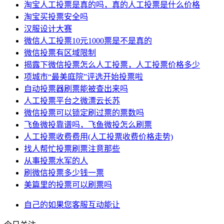
淘宝人工投票是真的吗，真的人工投票是什么价格
淘宝买投票安全吗
汉服设计大赛
微信人工投票10元1000票是不是真的
微信投票有区域限制
揭露下微信投票怎么人工投票，人工投票价格多少
项城市“最美庭院”评选开始投票啦
自动投票器刷票能被查出来吗
人工投票平台之微漂云长苏
微信投票可以锁定刷过票的票数吗
飞鱼微投靠谱吗，飞鱼微投怎么刷票
人工投票收费费用(人工投票收费价格走势)
找人帮忙投票刷票注意那些
从事投票水军的人
刷微信投票多少钱一票
美篇里的投票可以刷票吗
自己的
如果您
客服
互动
能让