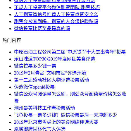
微信人工投票网刷点赞-刷投票什么方法
正规人工投票平台微信刷票团队-刷票技巧
人工刷票微信号推荐人工投票点赞安全么
刷票会被查到吗，刷票的人会保护隐私吗
微信投票比赛奖品是真的吗
热门内容
中原石油工程公司第二届“中原铁军十大杰出青年”投票
乐山味道TOP30•2019年度网红美食评选
微信拉票多少钱一票
2019年2月青岛“文明市民”评选开始
第十二届感动社区人物评选投票活动
伪造微信openid投票
微信公众号阅读量怎么刷，刷公众号阅读量价格怎么收
费
潮州最美科技工作者投票活动
飞鱼投票一票多少钱？微信投票最后一天冲刺多少
2019年北京市舌尖上的美食网络评选大赛
凰城御府园林代言人评选