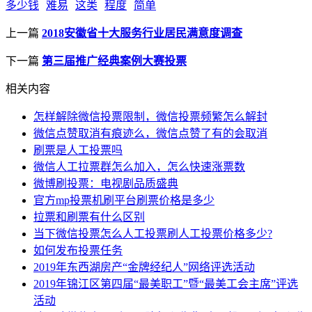
多少钱
难易
这类
程度
简单
上一篇
2018安徽省十大服务行业居民满意度调查
下一篇
第三届推广经典案例大赛投票
相关内容
怎样解除微信投票限制，微信投票频繁怎么解封
微信点赞取消有痕迹么，微信点赞了有的会取消
刷票是人工投票吗
微信人工拉票群怎么加入，怎么快速涨票数
微博刷投票：电视剧品质盛典
官方mp投票机刷平台刷票价格是多少
拉票和刷票有什么区别
当下微信投票怎么人工投票刷人工投票价格多少?
如何发布投票任务
2019年东西湖房产“金牌经纪人”网络评选活动
2019年锦江区第四届“最美职工”暨“最美工会主席”评选
活动