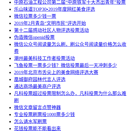
中原石油工程公司第二届“中原铁军十大杰出青年”投票
乐山味道TOP30•2019年度网红美食评选
微信拉票多少钱一票
2019年2月青岛“文明市民”评选开始
第十二届感动社区人物评选投票活动
伪造微信openid投票
微信公众号阅读量怎么刷，刷公众号阅读量价格怎么收
费
潮州最美科技工作者投票活动
飞鱼投票一票多少钱？微信投票最后一天冲刺多少
2019年北京市舌尖上的美食网络评选大赛
凰城御府园林代言人评选
通达商场最美商户评选
凡科投票超过投票限制怎么办，凡科投票为什么那么难
刷
微信文章留言点赞神器
专业投票刷票投1000票多少钱
怎么请水军刷票
花钱投票能不能看出来