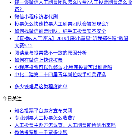
谈一谈微信人工刷票团队怎么收费?人工投票刷票怎么收
费？
微信小程序访客代刷
投票怎么快速拉票人工刷票团队会被发现么？
如何找微信刷票团队，纯手工投票安不安全
【直播&人气评选】2019出彩小童星“听我郑在唱”歌唱
大赛5.12
阅读量与投票数不一致的原因分析
如何在微信上快速拉票
小程序投票可以作弊么,小程序投票可以刷票吗
中化二建第二十四届青年岗位能手标兵评选
多少钱
难易
这类
程度
简单
今日关注
知名投票平台魔方宣布关闭
专业刷票人工投票怎么收费？
人工投票主办方怎么查，人工刷票能检测出来吗
微信投票刷一千票多少钱