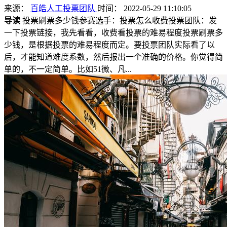
来源：
百皓人工投票团队
时间： 2022-05-29 11:10:05
导读
投票刷票多少钱参赛选手：投票怎么收费投票团队：发
一下投票链接，我先看看，收费看投票的难易程度投票刷票多
少钱，是根据投票的难易程度而定。要投票团队实际看了以
后，才能知道难度系数，然后报出一个准确的价格。你觉得简
单的，不一定简单。比如51微、凡...