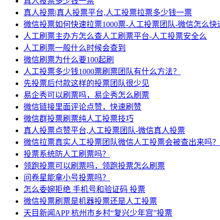
真人投票多少钱一票
真人投票|真人投票平台,人工投票拉票多少钱一票
微信投票如何快速拉票1000票-人工投票团队-微信怎么快
人工刷票主办方怎么查人工刷票平台-人工投票安全么
人工刷票一般什么时候会查到
微信刷票为什么要100起刷
人工投票多少钱1000票刷票团队有什么方法？
先投票后付款这样的投票团队很少见
易企秀可以刷票吗，易企秀怎么刷票
微信链接里面评论点赞，快速刷赞
微信群投票刷票纯人工投票技巧
真人投票点赞平台,人工投票团队-微信真人投票
微信拉票真实人工投票团队微信人工投票会被查出来吗？
投票系统防人工刷票吗？
领跑投票可以刷票吗，领跑投票怎么刷票
问卷星能拿小号投票吗？
怎么委婉拒绝 手机号和验证码 投票
微信投票刷票是机器投票还是人工投票
天目新闻APP 杭州市乡村“复兴少年宫”投票