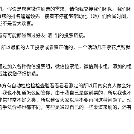
谊。假设是您有微信刷票的需求，请你我交接我们团队。我们团
担保您的排名遥遥领先！接着不停能够帮助他（她）们俭省时间，
岂不是皆大欢喜。
有可能都碰到过好友“晒”出的投票链接。
，所以最低的人工投票或者蛮正确的，一个活动几千票花点钱就
通过加入各种微信投票组，微信拉票组，微信刷卡组，添加的组
。我建议您仔细挑选。
办方有自动检检检检查验看看看看测定的所以用真实真人做会好
，我也不知道怎么回答你，由于我自己是做刷票的，所以我也不
非常非常不好之类，所以建议大家以后不要再问这种问题了。现
的手法价格也都不同，有些是通过自己的一些渠道来刷的，还有