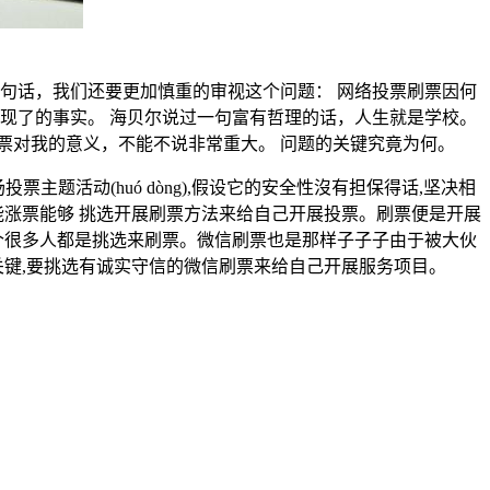
句话，我们还要更加慎重的审视这个问题： 网络投票刷票因何
现了的事实。 海贝尔说过一句富有哲理的话，人生就是学校。
票对我的意义，不能不说非常重大。 问题的关键究竟为何。
投票主题活动(huó dòng),假设它的安全性沒有担保得话,坚决相
才能涨票能够 挑选开展刷票方法来给自己开展投票。刷票便是开展
个很多人都是挑选来刷票。微信刷票也是那样子子子由于被大伙
关键,要挑选有诚实守信的微信刷票来给自己开展服务项目。