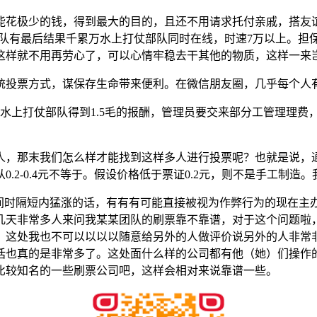
能花极少的钱，得到最大的目的，且还不用请求托付亲戚，搭友
团队有最后结果千累万水上打仗部队同时在线，时速7万以上。
这样就不用再劳心了，可以心情牢稳去干其他的物质，这样一来
统投票方式，谋保存生命带来便利。在微信朋友圈，几乎每个人有
水上打仗部队得到1.5毛的报酬，管理员要交来部分工管理理费
人，那末我们怎么样才能找到这样多人进行投票呢？也就是说，
2-0.4元不等于。假设价格低于票证0.2元，则不是手工制造
时间时隔短内猛涨的话，有有有可能直接被视为作弊行为的现在主
几天非常多人来问我某某团队的刷票靠不靠谱，对于这个问题啦
。这处我也不可以以以以随意给另外的人做评价说另外的人非常
话也真的是非常多了。这处面什么样的公司都有他（她）们操作
比较知名的一些刷票公司吧，这样会相对来说靠谱一些。