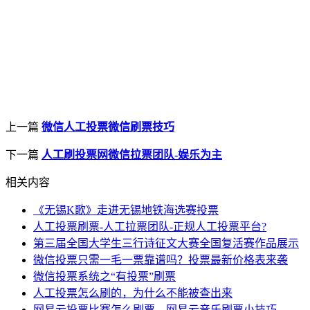
上一篇
微信人工投票微信刷票技巧
下一篇
人工刷投票网微信拉票团队-娱乐为主
相关内容
《无锡K歌》走进无锡地铁海选赛投票
人工投票刷票-人工拉票团队-正规人工投票平台?
第三届全国大学生三行诗征文大赛全国复活赛作品展示
微信投票只需一毛一票靠谱吗？投票最新价格表来袭
​微信投票系统之“有投票”刷票
人工投票怎么刷的，为什么不能被查出来
网易云投票比赛怎么刷票，网易云音乐刷票小技巧