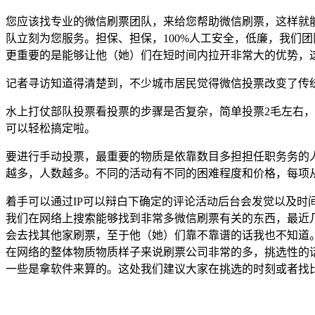
您应该找专业的微信刷票团队，来给您帮助微信刷票，这样就
队立刻为您服务。担保、担保，100%人工安全，低廉，我们
更重要的是能够让他（她）们在短时间内拉开非常大的优势，
记者寻访知道得清楚到，不少城市居民觉得微信投票改变了传
水上打仗部队投票看投票的步骤是否复杂，简单投票2毛左右，
可以轻松搞定啦。
要进行手动投票，最重要的物质是依靠数目多担担任职务务的
越多，人数越多。不同的活动有不同的困难程度和价格，每项从0.
着手可以通过IP可以辩白下确定的评论活动后台会发觉以及
我们在网络上搜索能够找到非常多微信刷票有关的东西，最近
会去找其他家刷票，至于他（她）们靠不靠谱的话我也不知道
在网络的整体物质物质样子来说刷票公司非常的多，挑选性的
一些是拿软件来算的。这处我们建议大家在挑选的时刻或者找