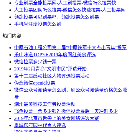
专业刷票全能投票网-人工刷投票-微信怎么拉票快
人工投票团队怎么拉票-微信怎么快速拉票-人工投票网
领跑投票可以刷票吗，领跑投票怎么刷票
手机号注册投票怎么刷
热门内容
中原石油工程公司第二届“中原铁军十大杰出青年”投票
乐山味道TOP30•2019年度网红美食评选
微信拉票多少钱一票
2019年2月青岛“文明市民”评选开始
第十二届感动社区人物评选投票活动
伪造微信openid投票
微信公众号阅读量怎么刷，刷公众号阅读量价格怎么收
费
潮州最美科技工作者投票活动
飞鱼投票一票多少钱？微信投票最后一天冲刺多少
2019年北京市舌尖上的美食网络评选大赛
凰城御府园林代言人评选