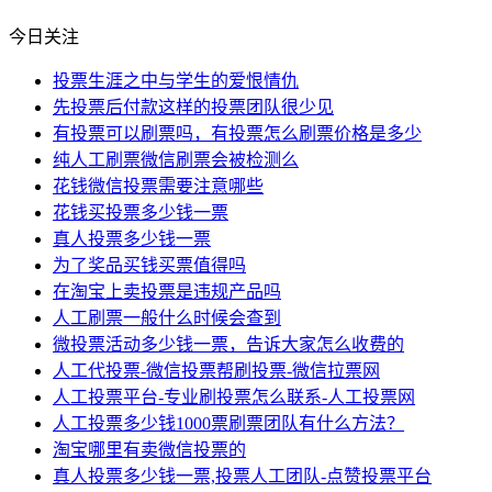
今日关注
投票生涯之中与学生的爱恨情仇
先投票后付款这样的投票团队很少见
有投票可以刷票吗，有投票怎么刷票价格是多少
纯人工刷票微信刷票会被检测么
花钱微信投票需要注意哪些
花钱买投票多少钱一票
真人投票多少钱一票
为了奖品买钱买票值得吗
在淘宝上卖投票是违规产品吗
人工刷票一般什么时候会查到
微投票活动多少钱一票，告诉大家怎么收费的
人工代投票-微信投票帮刷投票-微信拉票网
人工投票平台-专业刷投票怎么联系-人工投票网
人工投票多少钱1000票刷票团队有什么方法？
淘宝哪里有卖微信投票的
真人投票多少钱一票,投票人工团队-点赞投票平台