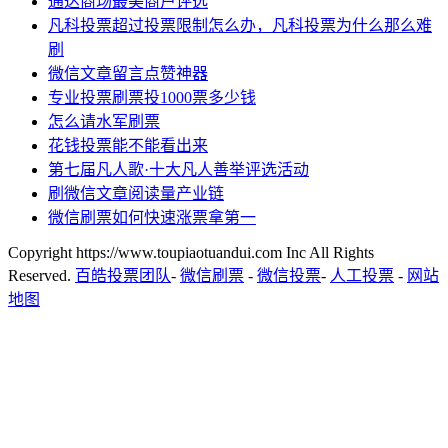
通达商场最美商户评选
凡科投票超过投票限制怎么办，凡科投票为什么那么难
刷
微信文章留言点赞神器
专业投票刷票投1000票多少钱
怎么请水军刷票
花钱投票能不能看出来
第七届凡人歌·十大凡人善举评选活动
刷微信文章阅读量产业链
微信刷票如何快速涨票拿第一
Copyright https://www.toupiaotuandui.com Inc All Rights
Reserved.
百皓投票团队
-
微信刷票
-
微信投票
-
人工投票
-
网站
地图