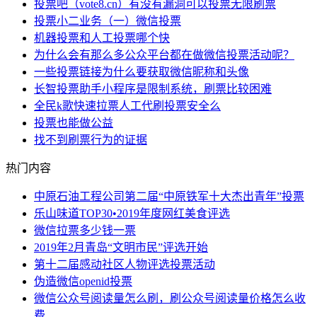
投票吧（vote8.cn）有没有漏洞可以投票无限刷票
投票小二业务（一）微信投票
机器投票和人工投票哪个快
为什么会有那么多公众平台都在做微信投票活动呢？
一些投票链接为什么要获取微信昵称和头像
长智投票助手小程序是限制系统，刷票比较困难
全民k歌快速拉票人工代刷投票安全么
投票也能做公益
找不到刷票行为的证据
热门内容
中原石油工程公司第二届“中原铁军十大杰出青年”投票
乐山味道TOP30•2019年度网红美食评选
微信拉票多少钱一票
2019年2月青岛“文明市民”评选开始
第十二届感动社区人物评选投票活动
伪造微信openid投票
微信公众号阅读量怎么刷，刷公众号阅读量价格怎么收
费