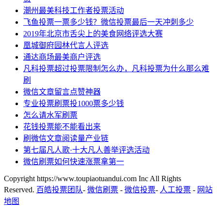
潮州最美科技工作者投票活动
飞鱼投票一票多少钱？微信投票最后一天冲刺多少
2019年北京市舌尖上的美食网络评选大赛
凰城御府园林代言人评选
通达商场最美商户评选
凡科投票超过投票限制怎么办，凡科投票为什么那么难
刷
微信文章留言点赞神器
专业投票刷票投1000票多少钱
怎么请水军刷票
花钱投票能不能看出来
刷微信文章阅读量产业链
第七届凡人歌·十大凡人善举评选活动
微信刷票如何快速涨票拿第一
Copyright https://www.toupiaotuandui.com Inc All Rights
Reserved.
百皓投票团队
-
微信刷票
-
微信投票
-
人工投票
-
网站
地图