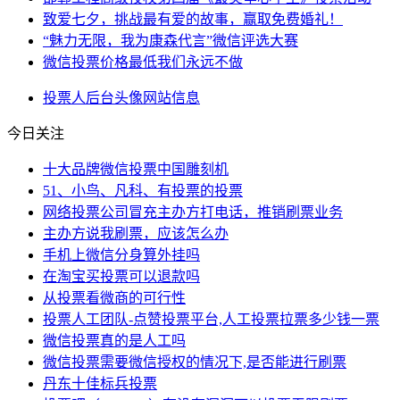
致爱七夕，挑战最有爱的故事，赢取免费婚礼！
“魅力无限，我为康森代言”微信评选大赛
微信投票价格最低我们永远不做
投票人
后台
头像
网站
信息
今日关注
十大品牌微信投票中国雕刻机
51、小鸟、凡科、有投票的投票
网络投票公司冒充主办方打电话，推销刷票业务
主办方说我刷票，应该怎么办
手机上微信分身算外挂吗
在淘宝买投票可以退款吗
从投票看微商的可行性
投票人工团队-点赞投票平台,人工投票拉票多少钱一票
微信投票真的是人工吗
微信投票需要微信授权的情况下,是否能进行刷票
丹东十佳标兵投票