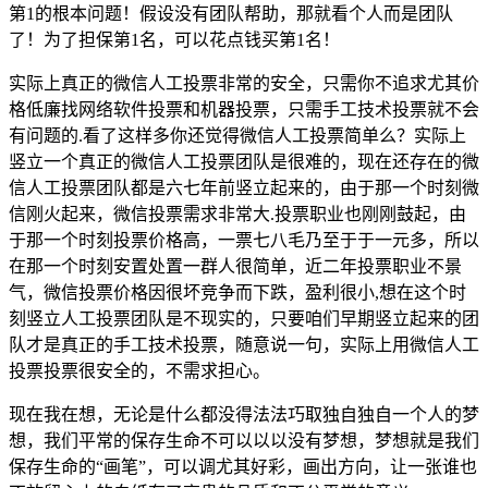
第1的根本问题！假设没有团队帮助，那就看个人而是团队
了！为了担保第1名，可以花点钱买第1名！
实际上真正的微信人工投票非常的安全，只需你不追求尤其价
格低廉找网络软件投票和机器投票，只需手工技术投票就不会
有问题的.看了这样多你还觉得微信人工投票简单么？实际上
竖立一个真正的微信人工投票团队是很难的，现在还存在的微
信人工投票团队都是六七年前竖立起来的，由于那一个时刻微
信刚火起来，微信投票需求非常大.投票职业也刚刚鼓起，由
于那一个时刻投票价格高，一票七八毛乃至于于一元多，所以
在那一个时刻安置处置一群人很简单，近二年投票职业不景
气，微信投票价格因很坏竞争而下跌，盈利很小,想在这个时
刻竖立人工投票团队是不现实的，只要咱们早期竖立起来的团
队才是真正的手工技术投票，随意说一句，实际上用微信人工
投票投票很安全的，不需求担心。
现在我在想，无论是什么都没得法法巧取独自独自一个人的梦
想，我们平常的保存生命不可以以以没有梦想，梦想就是我们
保存生命的“画笔”，可以调尤其好彩，画出方向，让一张谁也