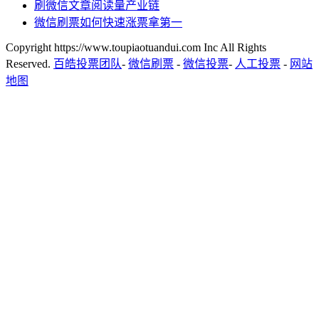
刷微信文章阅读量产业链
微信刷票如何快速涨票拿第一
Copyright https://www.toupiaotuandui.com Inc All Rights
Reserved.
百皓投票团队
-
微信刷票
-
微信投票
-
人工投票
-
网站
地图