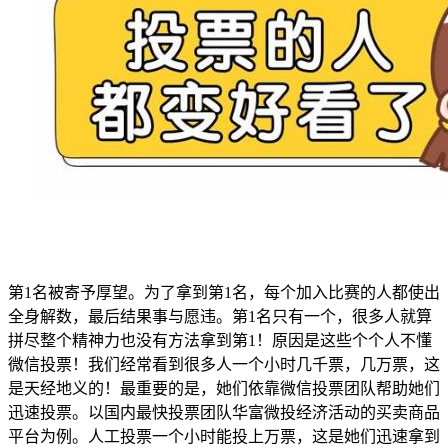
第1名被寄予厚望。为了拿到第1名，每个加入比赛的人都使出
全身解数，最后结果事与愿违。第1名只有一个，很多人就算
拼尽整个精神力也没有方法拿到第1！原因是这些个个人不懂
微信投票！我们经常看到很多人一个小时几千票，几万票，这
是天经地义的！最重要的是，她们依靠微信投票团队帮助她们
迅速投票。以国内最快投票团队华富微投经济活动的买卖商品
平台为例。人工投票一个小时能投上万票，这是她们迅速拿到