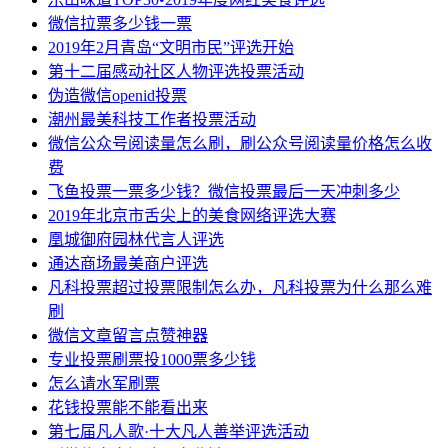
微信拉票多少钱一票
2019年2月青岛“文明市民”评选开始
第十二届感动社区人物评选投票活动
伪造微信openid投票
潮州最美科技工作者投票活动
微信公众号阅读量怎么刷，刷公众号阅读量价格怎么收
费
飞鱼投票一票多少钱？微信投票最后一天冲刺多少
2019年北京市舌尖上的美食网络评选大赛
凰城御府园林代言人评选
通达商场最美商户评选
凡科投票超过投票限制怎么办，凡科投票为什么那么难
刷
微信文章留言点赞神器
专业投票刷票投1000票多少钱
怎么请水军刷票
花钱投票能不能看出来
第七届凡人歌·十大凡人善举评选活动