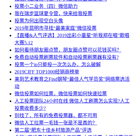
投票小二业务（四）微信助力
我在瑞步篮球夏令营，快来给我投票
投票为何出现空白头像
2019年昆明市寻找“最美家庭”微信投票
【直播&人气评选】2019出彩小童星“听我郑在唱”歌唱
大赛5.12
如何看待朋友圈点赞，朋友圈点赞可以花钱买吗？
免费自动投票刷票软件和自动投票刷票器有没有?
投票一个ip只能投一次怎么办，怎么破解
2019CIFF TOP1000经销商榜单
美到艺术教育之Find钢琴“最佳人气学员奖”网络票选活
动
微信投票如何拉票，微信投票如何快速拉票
人工投票团队24小时在线 微信人工刷票怎么实现?人工
投票收费多少?
别找了，所有的免费投票器，都不可用
微信人工拉票一毛钱一张是不是真的？
第二届“肥东十佳乡村旅游产品”评选