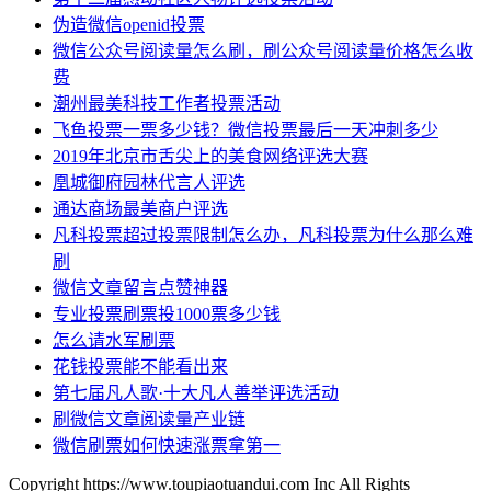
伪造微信openid投票
微信公众号阅读量怎么刷，刷公众号阅读量价格怎么收
费
潮州最美科技工作者投票活动
飞鱼投票一票多少钱？微信投票最后一天冲刺多少
2019年北京市舌尖上的美食网络评选大赛
凰城御府园林代言人评选
通达商场最美商户评选
凡科投票超过投票限制怎么办，凡科投票为什么那么难
刷
微信文章留言点赞神器
专业投票刷票投1000票多少钱
怎么请水军刷票
花钱投票能不能看出来
第七届凡人歌·十大凡人善举评选活动
刷微信文章阅读量产业链
微信刷票如何快速涨票拿第一
Copyright https://www.toupiaotuandui.com Inc All Rights