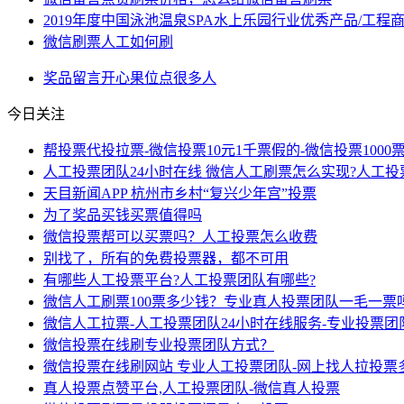
2019年度中国泳池温泉SPA水上乐园行业优秀产品/工程
微信刷票人工如何刷
奖品
留言
开心果
位点
很多人
今日关注
帮投票代投拉票-微信投票10元1千票假的-微信投票1000
人工投票团队24小时在线 微信人工刷票怎么实现?人工投
天目新闻APP 杭州市乡村“复兴少年宫”投票
为了奖品买钱买票值得吗
微信投票帮可以买票吗？人工投票怎么收费
别找了，所有的免费投票器，都不可用
有哪些人工投票平台?人工投票团队有哪些?
微信人工刷票100票多少钱？专业真人投票团队一毛一票
微信人工拉票-人工投票团队24小时在线服务-专业投票
微信投票在线刷专业投票团队方式？
微信投票在线刷网站 专业人工投票团队-网上找人拉投票
真人投票点赞平台,人工投票团队-微信真人投票