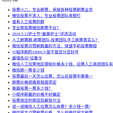
投票小二，专业刷票，承接各种投票刷票业务
微信投票不求人，专业投票团队来帮忙
谁有人工投票的群
专业帮投票微信刷票平台？
2019.5.12护士节“最美护士”评选活动
人工刷票群-刷票团队-投票团队手工刷票真实么？
微信投票点赞刷数量的方法，快速手机投票教程
小程序刷的1000UV是不是百分百封号
最强告白”征集令
微信人工拉票地区限制价格多少钱，拉票人工高效团队有
微信刷一票多少钱
投票最后一天怎么拉票，怎么在投票中拿第一
刷票价格视难易程度而定
美篇投票一票多少钱？
小程序刷量的价格不好确定
投票锁定的原因及解锁方法
说一说微信人工拉票怎么收费？多少钱一票?
微信留言点赞刷票价格，怎么给微信留言刷票