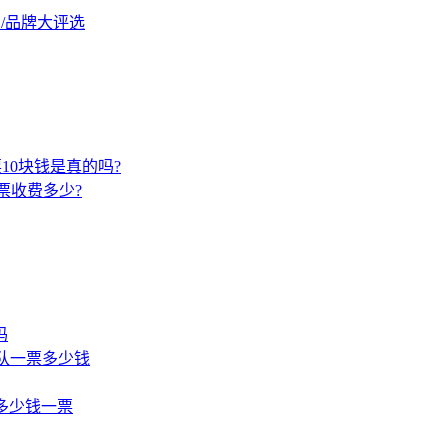
商/品牌大评选
票10块钱是真的吗?
票收费多少?
吗
团队一票多少钱
多少钱一票