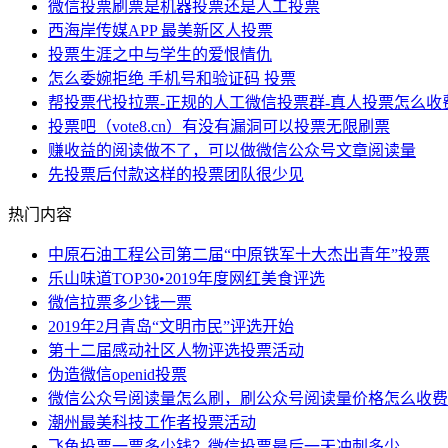
微信投票刷票是机器投票还是人工投票
西海岸传媒APP 最美新区人投票
投票生涯之中与学生的爱恨情仇
怎么委婉拒绝 手机号和验证码 投票
帮投票代投拉票-正规的人工微信投票群-真人投票怎么收
投票吧（vote8.cn）有没有漏洞可以投票无限刷票
赚收益的阅读做不了，可以做微信公众号文章阅读量
先投票后付款这样的投票团队很少见
热门内容
中原石油工程公司第二届“中原铁军十大杰出青年”投票
乐山味道TOP30•2019年度网红美食评选
微信拉票多少钱一票
2019年2月青岛“文明市民”评选开始
第十二届感动社区人物评选投票活动
伪造微信openid投票
微信公众号阅读量怎么刷，刷公众号阅读量价格怎么收费
潮州最美科技工作者投票活动
飞鱼投票一票多少钱？微信投票最后一天冲刺多少