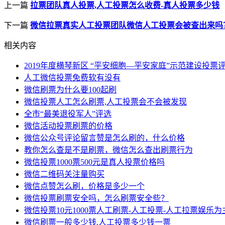
上一篇
拉票团队真人投票,人工投票怎么收费-真人投票多少钱
下一篇
微信拉票真实人工投票团队微信人工投票会被查出来吗
相关内容
2019年度横琴新区 “平安细胞—平安家庭”示范建设投票
人工微信投票免费软有没有
微信刷票为什么要100起刷
微信投票人工怎么刷票,人工投票会不会被发现
全市“最美退役军人”评选
微信活动投票刷票的价格
微信公众号评论留言赞是怎么刷的，什么价格
教你怎么查是不是刷票，微信怎么查出刷票行为
微信投票1000票500元是真人投票价格吗
微信二维码关注量购买
微信点赞怎么刷，价格是多少一个
微信投票刷票安全吗，怎么刷票安全些？
微信投票10元1000票人工刷票-人工投票-人工拉票娱乐为
微信刷票一般多少钱,人工投票多少钱一票