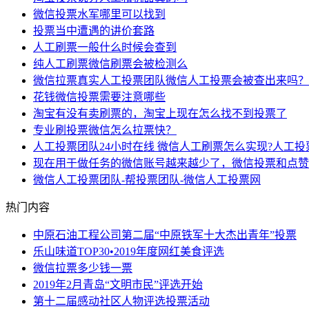
​微信投票水军哪里可以找到
投票当中遭遇的讲价套路
人工刷票一般什么时候会查到
纯人工刷票微信刷票会被检测么
微信拉票真实人工投票团队微信人工投票会被查出来吗？
花钱微信投票需要注意哪些
淘宝有没有卖刷票的，淘宝上现在怎么找不到投票了
专业刷投票微信怎么拉票快？
人工投票团队24小时在线 微信人工刷票怎么实现?人工投
现在用于做任务的微信账号越来越少了，微信投票和点赞
微信人工投票团队-帮投票团队-微信人工投票网
热门内容
中原石油工程公司第二届“中原铁军十大杰出青年”投票
乐山味道TOP30•2019年度网红美食评选
微信拉票多少钱一票
2019年2月青岛“文明市民”评选开始
第十二届感动社区人物评选投票活动