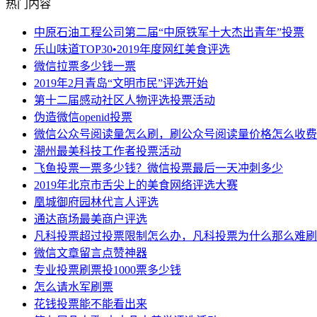
热门内容
中原石油工程公司第二届“中原铁军十大杰出青年”投票
乐山味道TOP30•2019年度网红美食评选
微信拉票多少钱一票
2019年2月青岛“文明市民”评选开始
第十二届感动社区人物评选投票活动
伪造微信openid投票
微信公众号阅读量怎么刷，刷公众号阅读量价格怎么收费
潮州最美科技工作者投票活动
飞鱼投票一票多少钱？微信投票最后一天冲刺多少
2019年北京市舌尖上的美食网络评选大赛
凰城御府园林代言人评选
通达商场最美商户评选
凡科投票超过投票限制怎么办，凡科投票为什么那么难刷
微信文章留言点赞神器
专业投票刷票投1000票多少钱
怎么请水军刷票
花钱投票能不能看出来