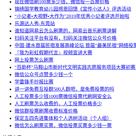
现在微信刷100票多少钱，微信投一百票价格
锦绣国学教育幼儿园感恩回馈《宣传小达人》评选活动
“小记者•大视野•大作为”2019年优秀小记者评选开始啦
乐源达人秀-东莞站
谁知道网易云怎么刷票的，网易云音乐刷票讲解
扫码关注平台有没有，扫码关注微信公众号价格
中国·建水首届民宿发展高峰论坛 首届“最美民宿”网络投
『我为彩虹假期代言』视频宣讲大赛
网上投票怎么刷票
“百助杯”马鞍山市新时代文明实践志愿服务项目大赛初
微信公众号点赞多少钱一个
学雷锋手抄报比赛
讲一讲免费互投群500人群吧，是免费投票的吗
人工投票多少钱1000票微信投票代刷网安全么
人工刷票怎么收费的，人工投票价格多少
微信群投票刷票收费标准价格
保定五四先进集体和个人选树活动（个人组）
微信怎么刷票买票，微信投票买票多少钱一票