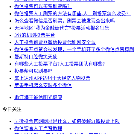
微信投票可以买票刷票吗？
微信投票人工刷票的方法有哪些-人工刷投票怎么收费？
怎么查看微信是否刷票，刷票会被发现查出来吗
天津地区"我为金融街代言"投票活动报名征集
3分的机刷投票平台
人工投票刷票器微信投票代刷网安全么
微信多开点赞会被发现，一个手机开了多个微信点赞算刷
曼斯特口腔微笑天使
有哪些人工投票平台?人工投票团队有哪些?
投票帮可以刷票吗
掌上达州APP达州十大经济人物投票
苹果手机怎么安装多个微信
嫩江
海王
诚信
阳光
健康
今日关注
51微投票官网网址是什么，如何破解51微投票上限
微信留言人工点赞教程