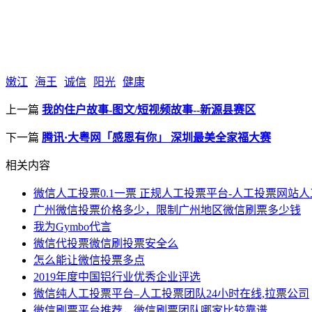
嫩江
海王
诚信
阳光
健康
上一篇
我的住户故事-图文/短视频故事--新源县赛区
下一篇
腾讯·大粤网「感恩有你」 深圳最美全家福大赛
相关内容
微信人工投票0.1一票 正规人工投票平台-人工投票网站
广州微信投票价格多少，限制广州地区微信刷票多少钱
我为Gymbo代言
微信代投票微信刷投票安全么
怎么能让微信投票多点
2019年度中国铝行业优秀企业评选
微信纯人工投票平台–人工投票团队24小时在线,拉票公司
微信刷票平台推荐，微信刷票团队哪家比较靠谱