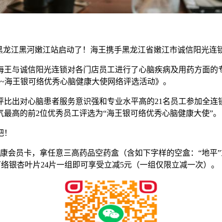
”黑龙江黑河嫩江站启动了！海王携手黑龙江省嫩江市诚信阳光连
海王与诚信阳光连锁对各门店员工进行了心脑疾病及用药方面的
房~海王银可络优秀心脑健康大使网络评选活动》。
评比出对心脑患者服务意识强和专业水平高的21名员工参加全连
气最高的前2位优秀员工评选为“海王银可络优秀心脑健康大使”。
吧！
连锁健康会员卡，拿任意三高药品空药盒（含如下字样的空盒：“地平”或“
银可络银杏叶片24片一组即可享受立减5元（一组仅限立减一次）。