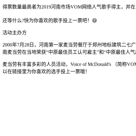
得票数量最高者为2019河南市场VOM网络人气歌手得主，并
还等什么?快为你喜欢的歌手投上一票吧！😄
活动主办方
2000年7月28日，河南第一家麦当劳餐厅于郑州地标建筑二七
南麦当劳在当地荣获“中原最佳员工认可雇主”和“中原最佳人气雇
麦当劳有丰富多彩的人员活动，Voice of McDonald'
以在链接里为你喜欢的选手投上一票哦！