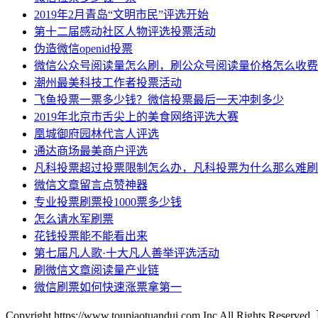
2019年2月青岛“文明市民”评选开始
第十二届感动社区人物评选投票活动
伪造微信openid投票
微信公众号阅读量怎么刷，刷公众号阅读量价格怎么收费
潮州最美科技工作者投票活动
飞鱼投票一票多少钱？微信投票最后一天冲刺多少
2019年北京市舌尖上的美食网络评选大赛
凰城御府园林代言人评选
通达商场最美商户评选
凡科投票超过投票限制怎么办，凡科投票为什么那么难刷
微信文章留言点赞神器
专业投票刷票投1000票多少钱
怎么请水军刷票
花钱投票能不能看出来
第七届凡人歌·十大凡人善举评选活动
刷微信文章阅读量产业链
微信刷票如何快速涨票拿第一
Copyright https://www.toupiaotuandui.com Inc All Rights Reserved.