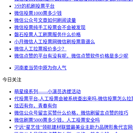
3分的机刷投票平台
微信投票1000票多少钱
微信公众号文章如何刷阅读量
微信投票纯手工投票会不会被发现
磐石投票人工刷票服务什么价格
小月微信人工投票网微信刷投票靠谱么
微信人工拉票报价多少？
微信点赞的平台有没有呢，微信点赞软件价格是多少呢
河南
麦当劳
中原
为你
人气
今日关注
萌星缘系列——小演员选拔活动
代投票平台-人工投票会被系统查出来吗-微信投票怎么拉
炫迈有你，青春有你
微信公众号留言买赞什么价格，微信刷留言点赞的技巧
微信刷票5000票多少钱，人工投票安全吗
宁远“星艺佳”领航建材联盟最美业主助力品牌形象代言