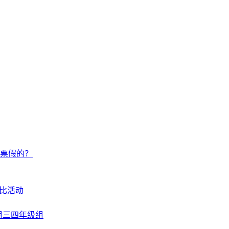
0票假的？
比活动
组三四年级组