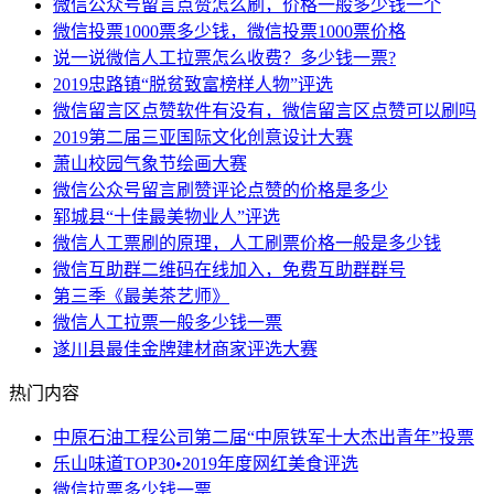
微信公众号留言点赞怎么刷，价格一般多少钱一个
微信投票1000票多少钱，微信投票1000票价格
说一说微信人工拉票怎么收费？多少钱一票?
2019忠路镇“脱贫致富榜样人物”评选
微信留言区点赞软件有没有，微信留言区点赞可以刷吗
2019第二届三亚国际文化创意设计大赛
萧山校园气象节绘画大赛
微信公众号留言刷赞评论点赞的价格是多少
郓城县“十佳最美物业人”评选
微信人工票刷的原理，人工刷票价格一般是多少钱
微信互助群二维码在线加入，免费互助群群号
第三季《最美茶艺师》
微信人工拉票一般多少钱一票
遂川县最佳金牌建材商家评选大赛
热门内容
中原石油工程公司第二届“中原铁军十大杰出青年”投票
乐山味道TOP30•2019年度网红美食评选
微信拉票多少钱一票