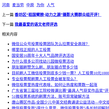
河南
麦当劳
中原
为你
人气
上一篇
香坊区“祖国臂膀·动力之源”摄影大赛群众组开评！
下一篇
我最喜爱的语文老师评选
相关内容
微信公众号投票投票团队怎么拉票安全高效？
哪里找正规的人工投票
国安居16周年十大人气品牌评选活动
为什么很多公司找幼儿园做投票活动
朋友圈刷赞怎么刷，朋友圈点赞多少钱
目前刷人工微信投票到底多少钱一票？人工投票10元100
专业投票帮刷票人工投票会被发现么？
微信投票里热度代表啥，如何让热度和票数一起涨
广东省第三届技工院校微课比赛“最具人气获奖作品奖”评
51微投票系统的刷票方法，账号异常破解方法
唐山赛区作品-全国少儿中英文经典诵读公益活动—中文
微信投票失败5是什么意思，微信投票失败5多长时间解封