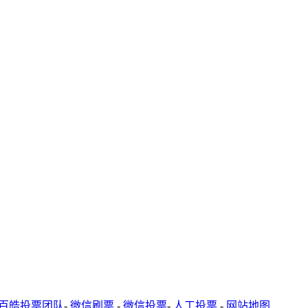
百皓投票团队
-
微信刷票
-
微信投票
-
人工投票
-
网站地图