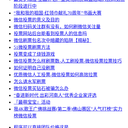
阶段进行中
“我和我的祖国·红领巾献礼70周年”书画大赛
微信投票的意义及目的
微信扫码关注群有没有，如何刷微信关注量
投票网站后台能看到投票人的信息吗
微信刷票包名次中暗藏的陷阱【揭秘】
51微投票刷票方法
投票变成了烧钱游戏
微信投票怎么样刷票数-人工刷投票-微信投票拉票技巧
如何证明自己没刷票
优质微信人工投票-微信投票如何高效拉票
怎么请水军刷票
微信投票买钻石被骗怎么办
“奋进新时代 出彩河南人”优秀企业家评选
『最萌宝宝』活动
我4K歌王广佛挑战赛(第二季)佛山赛区"人气打榜"实力
榜微信投票
程序
可以直接
团队
价格
这是