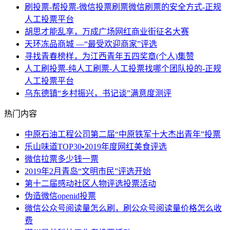
刷投票-帮投票-微信投票刷票微信刷票的安全方式-正规
人工投票平台
胡思才能乱享，万成广场网红商业街征名大赛
天环冻品商城 —“最受欢迎商家”评选
寻找青春榜样，为江西青年五四奖章(个人)集赞
人工刷投票-纯人工刷票-人工投票找哪个团队投的-正规
人工投票平台
乌东德镇“乡村振兴，书记谈”满意度测评
热门内容
中原石油工程公司第二届“中原铁军十大杰出青年”投票
乐山味道TOP30•2019年度网红美食评选
微信拉票多少钱一票
2019年2月青岛“文明市民”评选开始
第十二届感动社区人物评选投票活动
伪造微信openid投票
微信公众号阅读量怎么刷，刷公众号阅读量价格怎么收
费