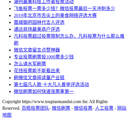
潮州最美科技工作者投票活动
飞鱼投票一票多少钱？微信投票最后一天冲刺多少
2019年北京市舌尖上的美食网络评选大赛
凰城御府园林代言人评选
通达商场最美商户评选
凡科投票超过投票限制怎么办，凡科投票为什么那么难
刷
微信文章留言点赞神器
专业投票刷票投1000票多少钱
怎么请水军刷票
花钱投票能不能看出来
刷微信文章阅读量产业链
第七届凡人歌·十大凡人善举评选活动
微信刷票如何快速涨票拿第一
Copyright https://www.toupiaotuandui.com Inc All Rights
Reserved.
百皓投票团队
-
微信刷票
-
微信投票
-
人工投票
-
网站
地图