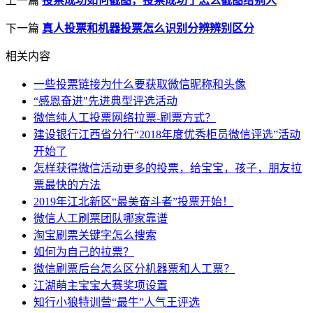
上一篇
投票成功如何截图，投票成功了怎么截图给别人
下一篇
真人投票和机器投票怎么识别分辨辨别区分
相关内容
一些投票链接为什么要获取微信昵称和头像
“感恩奋进"先进典型评选活动
微信纯人工投票网络拉票-刷票方式？
建设银行江西省分行“2018年度优秀柜员微信评选”活动
开始了
怎样获得微信活动更多的投票，给宝宝，孩子，朋友拉
票最快的方法
2019年江北新区“最美奋斗者”投票开始！
微信人工刷票团队哪家靠谱
淘宝刷票关键字怎么搜索
如何为自己的拉票？
微信刷票后台怎么区分机器票和人工票？
江湖萌主宝宝大赛奖项设置
知行小狼特训营“最牛”人气王评选