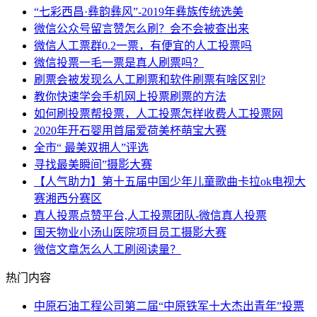
“七彩西昌·彝韵彝风”-2019年彝族传统选美
微信公众号留言赞怎么刷？会不会被查出来
微信人工票群0.2一票，有便宜的人工投票吗
微信投票一毛一票是真人刷票吗？
刷票会被发现么人工刷票和软件刷票有啥区别?
教你快速学会手机网上投票刷票的方法
如何刷投票帮投票，人工投票怎样收费人工投票网
2020年开石婴用首届爱荷美杯萌宝大赛
全市“ 最美双拥人”评选
寻找最美瞬间”摄影大赛
【人气助力】第十五届中国少年儿童歌曲卡拉ok电视大
赛湘西分赛区
真人投票点赞平台,人工投票团队-微信真人投票
国天物业小汤山医院项目员工摄影大赛
微信文章怎么人工刷阅读量？
热门内容
中原石油工程公司第二届“中原铁军十大杰出青年”投票