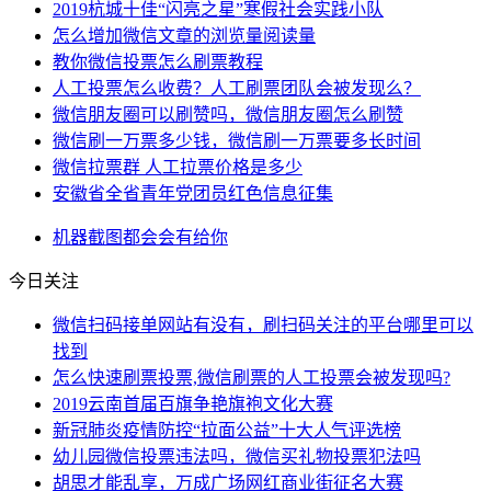
2019杭城十佳“闪亮之星”寒假社会实践小队
怎么增加微信文章的浏览量阅读量
教你微信投票怎么刷票教程
人工投票怎么收费？人工刷票团队会被发现么？
微信朋友圈可以刷赞吗，微信朋友圈怎么刷赞
微信刷一万票多少钱，微信刷一万票要多长时间
微信拉票群 人工拉票价格是多少
安徽省全省青年党团员红色信息征集
机器
截图
都会
会有
给你
今日关注
微信扫码接单网站有没有，刷扫码关注的平台哪里可以
找到
怎么快速刷票投票,微信刷票的人工投票会被发现吗?
2019云南首届百旗争艳旗袍文化大赛
新冠肺炎疫情防控“拉面公益”十大人气评选榜
幼儿园微信投票违法吗，微信买礼物投票犯法吗
胡思才能乱享，万成广场网红商业街征名大赛