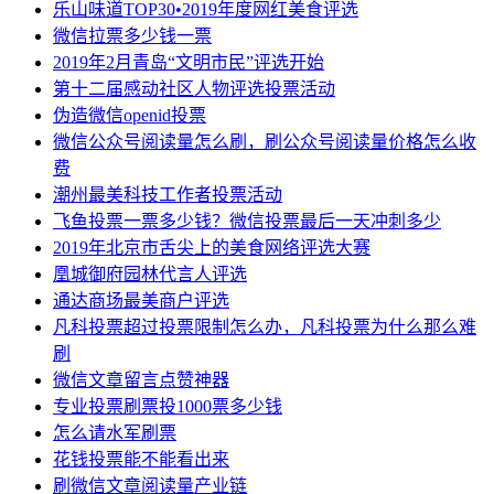
乐山味道TOP30•2019年度网红美食评选
微信拉票多少钱一票
2019年2月青岛“文明市民”评选开始
第十二届感动社区人物评选投票活动
伪造微信openid投票
微信公众号阅读量怎么刷，刷公众号阅读量价格怎么收
费
潮州最美科技工作者投票活动
飞鱼投票一票多少钱？微信投票最后一天冲刺多少
2019年北京市舌尖上的美食网络评选大赛
凰城御府园林代言人评选
通达商场最美商户评选
凡科投票超过投票限制怎么办，凡科投票为什么那么难
刷
微信文章留言点赞神器
专业投票刷票投1000票多少钱
怎么请水军刷票
花钱投票能不能看出来
刷微信文章阅读量产业链