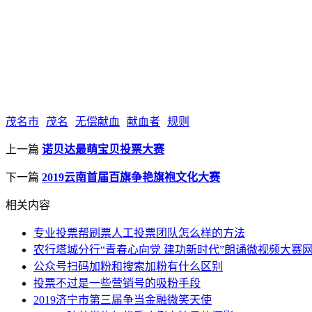
茂名市
茂名
无偿献血
献血者
规则
上一篇
诺贝达最萌宝贝投票大赛
下一篇
2019云南首届百旗争艳旗袍文化大赛
相关内容
专业投票帮刷票人工投票团队怎么样的方法
农行塔城分行“青春心向党 建功新时代”朗诵微视频大赛
公众号扫码加粉和搜索加粉有什么区别
投票不过是一些营销号的吸粉手段
2019济宁市第三届争当金融微笑天使