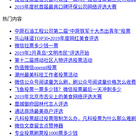
2019年度杭首届最具口碑环保公司网络评选大赛
热门内容
中原石油工程公司第二届“中原铁军十大杰出青年”投票
乐山味道TOP30•2019年度网红美食评选
微信拉票多少钱一票
2019年2月青岛“文明市民”评选开始
第十二届感动社区人物评选投票活动
伪造微信openid投票
潮州最美科技工作者投票活动
微信公众号阅读量怎么刷，刷公众号阅读量价格怎么收费
飞鱼投票一票多少钱？微信投票最后一天冲刺多少
2019年北京市舌尖上的美食网络评选大赛
凰城御府园林代言人评选
通达商场最美商户评选
凡科投票超过投票限制怎么办，凡科投票为什么那么难刷
微信文章留言点赞神器
专业投票刷票投1000票多少钱