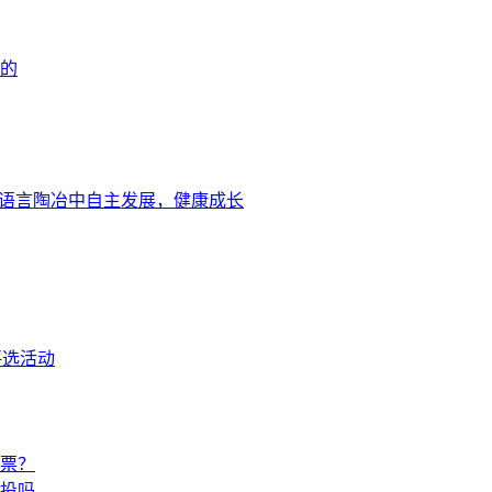
的
的语言陶冶中自主发展，健康成长
评选活动
票？
投吗