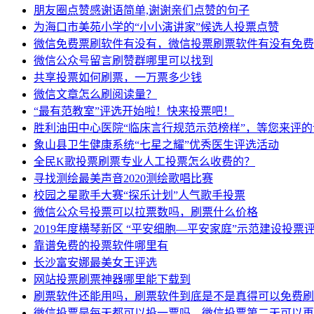
朋友圈点赞感谢语简单,谢谢亲们点赞的句子
为海口市美苑小学的“小小演讲家”候选人投票点赞
微信免费票刷软件有没有，微信投票刷票软件有没有免费
微信公众号留言刷赞群哪里可以找到
共享投票如何刷票，一万票多少钱
微信文章怎么刷阅读量？
“最有范教室”评选开始啦！快来投票吧！
胜利油田中心医院“临床言行规范示范榜样”，等您来评
象山县卫生健康系统“七星之耀”优秀医生评选活动
全民K歌投票刷票专业人工投票怎么收费的？
寻找测绘最美声音2020测绘歌唱比赛
校园之星歌手大赛“探乐计划”人气歌手投票
微信公众号投票可以拉票数吗，刷票什么价格
2019年度横琴新区 “平安细胞—平安家庭”示范建设投票
靠谱免费的投票软件哪里有
长沙富安娜最美女王评选
网站投票刷票神器哪里能下载到
刷票软件还能用吗，刷票软件到底是不是真得可以免费刷
微信投票是每天都可以投一票吗，微信投票第二天可以再