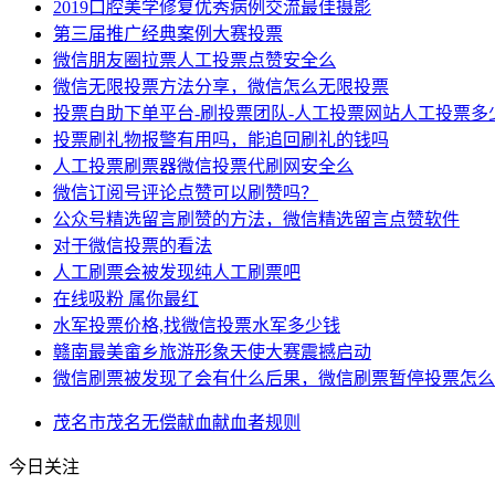
2019口腔美学修复优秀病例交流最佳摄影
第三届推广经典案例大赛投票
微信朋友圈拉票人工投票点赞安全么
微信无限投票方法分享，微信怎么无限投票
投票自助下单平台-刷投票团队-人工投票网站人工投票多
投票刷礼物报警有用吗，能追回刷礼的钱吗
人工投票刷票器微信投票代刷网安全么
微信订阅号评论点赞可以刷赞吗？
公众号精选留言刷赞的方法，微信精选留言点赞软件
对于微信投票的看法
人工刷票会被发现纯人工刷票吧
在线吸粉 属你最红
水军投票价格,找微信投票水军多少钱
赣南最美畲乡旅游形象天使大赛震撼启动
微信刷票被发现了会有什么后果，微信刷票暂停投票怎么
茂名市
茂名
无偿献血
献血者
规则
今日关注