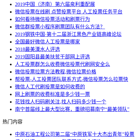
2019中国（济南）第六届泉利重配展
微信投票在线刷 点赞投票平台 人工投票任务平台
如何看待微信投票活动和刷票行为
微信群投票小程序刷票团队有什么方法？
2019钢铁中国·第十二届浙江黑色产业链高峰论坛
全国最好微信人工投票是哪家
2018最美溧水人评选
2019固阳县最美扶贫干部网上评选
人工投票群怎么收费微信投票代刷网安全么
微信投票拉票方法教程,微信拉票价格
帮投票-人工投票团队联系方式-微信投票怎么拉票快
微信人工代刷投票是如何收费的
网上刷票的收费标准是多少钱一票
花钱找人扫码刷关注,找人扫码多少钱一个
南宁首届线上最大型比赛，重磅招募南宁“最美领队”
热门内容
中原石油工程公司第二届“中原铁军十大杰出青年”投票