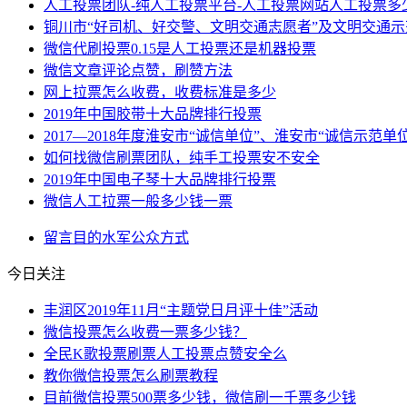
人工投票团队-纯人工投票平台-人工投票网站人工投票多
铜川市“好司机、好交警、文明交通志愿者”及文明交通
微信代刷投票0.15是人工投票还是机器投票
微信文章评论点赞，刷赞方法
网上拉票怎么收费，收费标准是多少
2019年中国胶带十大品牌排行投票
2017—2018年度淮安市“诚信单位”、淮安市“诚信示范单
如何找微信刷票团队，纯手工投票安不安全
2019年中国电子琴十大品牌排行投票
微信人工拉票一般多少钱一票
留言
目的
水军
公众
方式
今日关注
丰润区2019年11月“主题党日月评十佳”活动
微信投票怎么收费一票多少钱？
全民K歌投票刷票人工投票点赞安全么
教你微信投票怎么刷票教程
目前微信投票500票多少钱，微信刷一千票多少钱