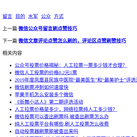
留言
目的
水军
公众
方式
上一篇
微信公众号留言刷点赞技巧
下一篇
微信文章评论点赞怎么刷的，评论区点赞刷赞技巧
相关内容
公众号投票价格揭秘：人工拉票一票多少钱才合理？
微信人工投票的价格0.2元1票
2019年度凤凰县民族中医院“最美医生”和“最美护士”评
微信刷票冲刺如何速度快
苹果手机怎么安装多个微信
《街舞小达人》第二期评选活动
人工拉票价格是多少，网络拉票纯人工多少钱？
微信投票可以查出刷票吗,被查出刷票怎么办
纯人工投票平台有哪些,刷人工投票怎么收费
自动投票器刷票能被查出来吗