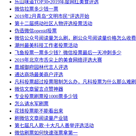
乐山味道TOP30•2019年度网红美食评选
微信拉票多少钱一票
2019年2月青岛“文明市民”评选开始
第十二届感动社区人物评选投票活动
伪造微信openid投票
微信公众号阅读量怎么刷，刷公众号阅读量价格怎么收费
潮州最美科技工作者投票活动
飞鱼投票一票多少钱？微信投票最后一天冲刺多少
2019年北京市舌尖上的美食网络评选大赛
凰城御府园林代言人评选
通达商场最美商户评选
凡科投票超过投票限制怎么办，凡科投票为什么那么难刷
微信文章留言点赞神器
专业投票刷票投1000票多少钱
怎么请水军刷票
花钱投票能不能看出来
刷微信文章阅读量产业链
第七届凡人歌·十大凡人善举评选活动
微信刷票如何快速涨票拿第一