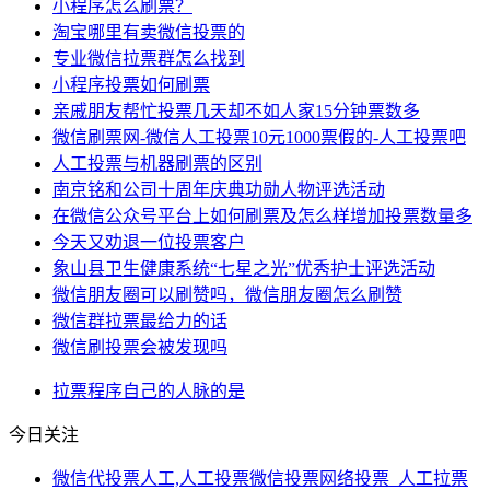
小程序怎么刷票？
淘宝哪里有卖微信投票的
专业微信拉票群怎么找到
小程序投票如何刷票
亲戚朋友帮忙投票几天却不如人家15分钟票数多
微信刷票网-微信人工投票10元1000票假的-人工投票吧
人工投票与机器刷票的区别
南京铭和公司十周年庆典功勋人物评选活动
在微信公众号平台上如何刷票及怎么样增加投票数量多
今天又劝退一位投票客户
象山县卫生健康系统“七星之光”优秀护士评选活动
微信朋友圈可以刷赞吗，微信朋友圈怎么刷赞
微信群拉票最给力的话
微信刷投票会被发现吗
拉票
程序
自己的
人脉
的是
今日关注
微信代投票人工,人工投票微信投票网络投票_人工拉票