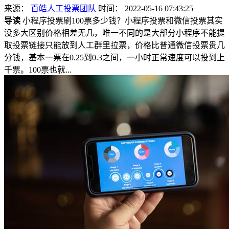
来源：
百皓人工投票团队
时间： 2022-05-16 07:43:25
导读
小程序投票刷100票多少钱？小程序投票和微信投票其实
没多大区别价格相差无几，唯一不同的是大部分小程序不能提
取投票链接只能放到人工群里拉票，价格比普通微信投票贵几
分钱，基本一票在0.25到0.3之间，一小时正常速度可以投到上
千票。100票也就...