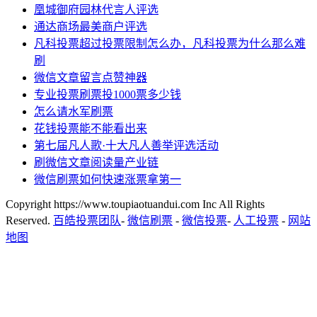
凰城御府园林代言人评选
通达商场最美商户评选
凡科投票超过投票限制怎么办，凡科投票为什么那么难
刷
微信文章留言点赞神器
专业投票刷票投1000票多少钱
怎么请水军刷票
花钱投票能不能看出来
第七届凡人歌·十大凡人善举评选活动
刷微信文章阅读量产业链
微信刷票如何快速涨票拿第一
Copyright https://www.toupiaotuandui.com Inc All Rights
Reserved.
百皓投票团队
-
微信刷票
-
微信投票
-
人工投票
-
网站
地图