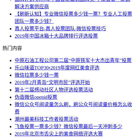
解决方案供应商
【刷新认知】专业微信投票多少钱一票？专业人工投票
团队一票多少钱？
真人投票平台-真人投票团队-微信投票技巧
2019年中国冰箱十大品牌排行评选投票
热门内容
中原石油工程公司第二届“中原铁军十大杰出青年”投票
乐山味道TOP30•2019年度网红美食评选
微信拉票多少钱一票
2019年2月青岛“文明市民”评选开始
第十二届感动社区人物评选投票活动
伪造微信openid投票
微信公众号阅读量怎么刷，刷公众号阅读量价格怎么收
费
潮州最美科技工作者投票活动
飞鱼投票一票多少钱？微信投票最后一天冲刺多少
2019年北京市舌尖上的美食网络评选大赛