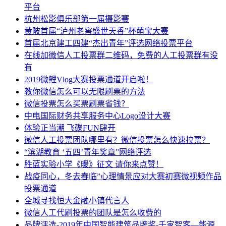
平台
杭州松影俱乐部第一届摄影赛
黄陂首届“泸州老窖盛世天香”杯萌宝大赛
首届北京建工四建“杰出青年”评选网络投票平台
在线加微信人工投票群二维码，免费的人工投票群有没
有
2019微鲤Vlog大赛投票通道开启啦！
教你微信怎么可以无限刷票的方法
微信投票怎么买票刷票省钱？
中电国际财务共享服务中心Logo设计大赛
体验正当潮 飞碟FUN肆开
微信人工投票团队哪里有？微信投票怎么快速拉票？
“滨湖教育 ‘五四’青年奖章”网络评选
胜蓝实验小学《暖》征文 请你来点赞！
战疫同心，冬去春临”心理情景应对大赛初赛微视频作品
投票通道
全城寻找恒大金融小镇代言人
微信人工代刷投票的团队是怎么收费的
品牌评选-2019年中国智能建筑品牌奖-千家智客—能源