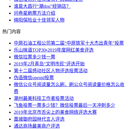
谁是大昌行“潮dou”经销店？
问卷星刷票方法介绍
绵阳保险业十佳领军人物
热门内容
中原石油工程公司第二届“中原铁军十大杰出青年”投票
乐山味道TOP30•2019年度网红美食评选
微信拉票多少钱一票
2019年2月青岛“文明市民”评选开始
第十二届感动社区人物评选投票活动
伪造微信openid投票
微信公众号阅读量怎么刷，刷公众号阅读量价格怎么收
费
潮州最美科技工作者投票活动
飞鱼投票一票多少钱？微信投票最后一天冲刺多少
2019年北京市舌尖上的美食网络评选大赛
凰城御府园林代言人评选
通达商场最美商户评选