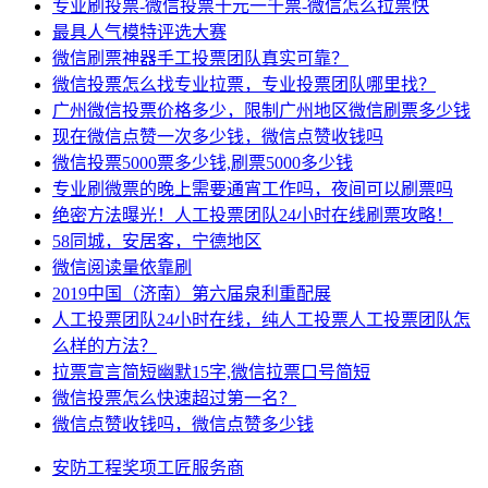
专业刷投票-微信投票十元一千票-微信怎么拉票快
最具人气模特评选大赛
微信刷票神器手工投票团队真实可靠？
微信投票怎么找专业拉票，专业投票团队哪里找？
广州微信投票价格多少，限制广州地区微信刷票多少钱
现在微信点赞一次多少钱，微信点赞收钱吗
微信投票5000票多少钱,刷票5000多少钱
专业刷微票的晚上需要通宵工作吗，夜间可以刷票吗
绝密方法曝光！人工投票团队24小时在线刷票攻略！
58同城，安居客，宁德地区
微信阅读量依靠刷
2019中国（济南）第六届泉利重配展
人工投票团队24小时在线，纯人工投票人工投票团队怎
么样的方法？
拉票宣言简短幽默15字,微信拉票口号简短
微信投票怎么快速超过第一名？
微信点赞收钱吗，微信点赞多少钱
安防
工程
奖项
工匠
服务商