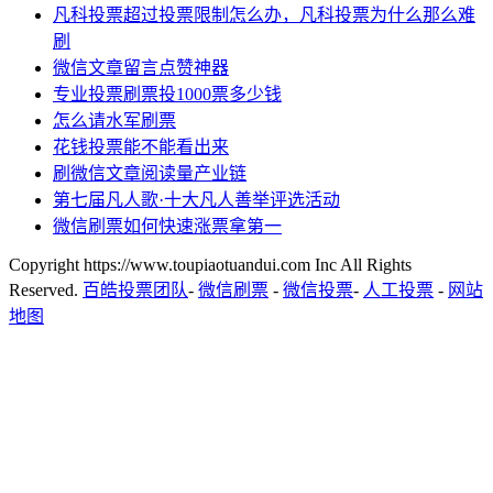
凡科投票超过投票限制怎么办，凡科投票为什么那么难
刷
微信文章留言点赞神器
专业投票刷票投1000票多少钱
怎么请水军刷票
花钱投票能不能看出来
刷微信文章阅读量产业链
第七届凡人歌·十大凡人善举评选活动
微信刷票如何快速涨票拿第一
Copyright https://www.toupiaotuandui.com Inc All Rights
Reserved.
百皓投票团队
-
微信刷票
-
微信投票
-
人工投票
-
网站
地图