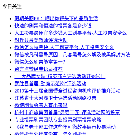
今日关注
假期美图PK：晒出你镜头下的品质生活
快速的刷票和慢速的投票各是多少钱
人工投票最便宜多少钱人工刷票平台-人工投票安全么
封丘县最美教师评选活动
微信怎么拉票快-人工刷票平台-人工投票安全么
微信被凡科黑号原因，凡客黑号怎么解及被黑解封方法
微信怎么刷票能拿第一？
留言点赞经典语录推荐
“十大品牌女装”精英商户评选活动开始啦！
武胜县首届“勤廉示范岗”评选活动
2019第十三届全国暨全过程咨询机构评价推介活动
江苏省十大河湖卫士评选活动网络投票
微博刷票会有人查出来吗
杭州市商旅集团首届“最强工匠”评选活动网络投票
专业投票刷票团队专业投票刷票投票攻略
《我与老干部工作这些年》微故事展示投票活动
微信投票外挂有没有，怎么刷投票