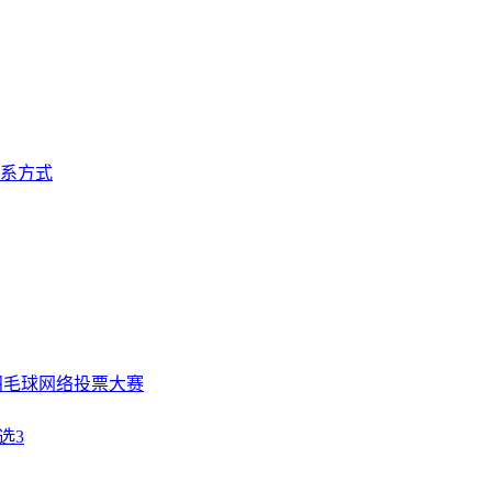
系方式
”羽毛球网络投票大赛
选3