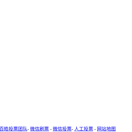
百皓投票团队
-
微信刷票
-
微信投票
-
人工投票
-
网站地图