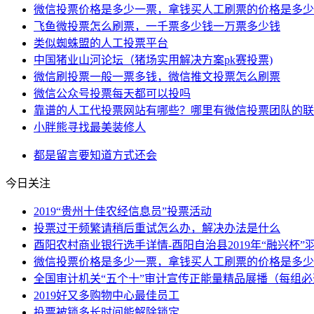
微信投票价格是多少一票，拿钱买人工刷票的价格是多少
飞鱼微投票怎么刷票，一千票多少钱一万票多少钱
类似蜘蛛盟的人工投票平台
中国猪业山河论坛（猪场实用解决方案pk赛投票)
微信刷投票一般一票多钱，微信推文投票怎么刷票
微信公众号投票每天都可以投吗
靠谱的人工代投票网站有哪些？哪里有微信投票团队的联
小胖熊寻找最美装修人
都是
留言
要知道
方式
还会
今日关注
2019“贵州十佳农经信息员”投票活动
投票过于频繁请稍后重试怎么办，解决办法是什么
酉阳农村商业银行选手详情-酉阳自治县2019年“融兴杯
微信投票价格是多少一票，拿钱买人工刷票的价格是多少
全国审计机关“五个十”审计宣传正能量精品展播（每组必
2019好又多购物中心最佳员工
投票被锁多长时间能解除锁定