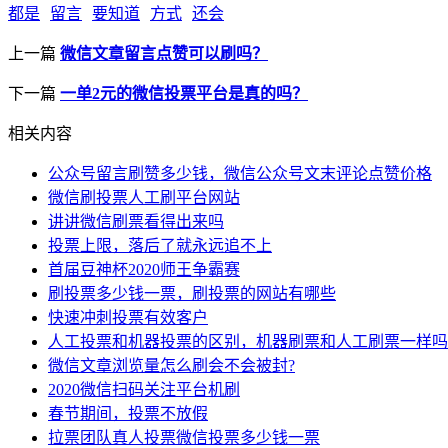
都是
留言
要知道
方式
还会
上一篇
微信文章留言点赞可以刷吗？
下一篇
一单2元的微信投票平台是真的吗？
相关内容
公众号留言刷赞多少钱，微信公众号文末评论点赞价格
微信刷投票人工刷平台网站
讲讲微信刷票看得出来吗
投票上限，落后了就永远追不上
首届豆神杯2020师王争霸赛
刷投票多少钱一票，刷投票的网站有哪些
快速冲刺投票有效客户
人工投票和机器投票的区别，机器刷票和人工刷票一样吗
微信文章浏览量怎么刷会不会被封?
2020微信扫码关注平台机刷
春节期间，投票不放假
拉票团队真人投票微信投票多少钱一票