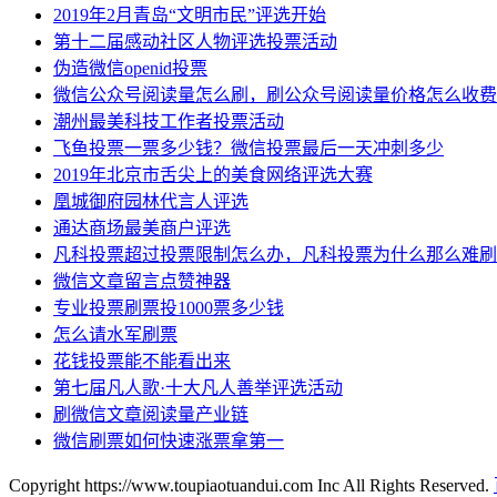
2019年2月青岛“文明市民”评选开始
第十二届感动社区人物评选投票活动
伪造微信openid投票
微信公众号阅读量怎么刷，刷公众号阅读量价格怎么收费
潮州最美科技工作者投票活动
飞鱼投票一票多少钱？微信投票最后一天冲刺多少
2019年北京市舌尖上的美食网络评选大赛
凰城御府园林代言人评选
通达商场最美商户评选
凡科投票超过投票限制怎么办，凡科投票为什么那么难刷
微信文章留言点赞神器
专业投票刷票投1000票多少钱
怎么请水军刷票
花钱投票能不能看出来
第七届凡人歌·十大凡人善举评选活动
刷微信文章阅读量产业链
微信刷票如何快速涨票拿第一
Copyright https://www.toupiaotuandui.com Inc All Rights Reserved.