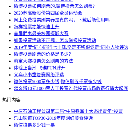
微博投票如何刷票的,微博投票怎么刷票?
2020苏高新股份第四届全员运动会
网上免费投票刷票器是真的吗，下载后能使用吗
怎样投票才能快速上升
首届武夷最美校园摄影大赛
如果投票活动不正规，怎么举报投票活动
2019年度“同心同行七十载.坚定不移跟党走”同心人物评
微博投票刷票的价格是多少？
萌宝大赛投票怎么刷票的方法
体验正当潮 飞碟FUN肆开
义乌小书童复赛网络评选
微信投票5000票多少钱,微信刷五千票多少钱
怎么辨10元1000票人工投票？代投票市场收费行情大起底
热门内容
中原石油工程公司第二届“中原铁军十大杰出青年”投票
乐山味道TOP30•2019年度网红美食评选
微信拉票多少钱一票