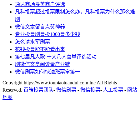
通达商场最美商户评选
凡科投票超过投票限制怎么办，凡科投票为什么那么难
刷
微信文章留言点赞神器
专业投票刷票投1000票多少钱
怎么请水军刷票
花钱投票能不能看出来
第七届凡人歌·十大凡人善举评选活动
刷微信文章阅读量产业链
微信刷票如何快速涨票拿第一
Copyright https://www.toupiaotuandui.com Inc All Rights
Reserved.
百皓投票团队
-
微信刷票
-
微信投票
-
人工投票
-
网站
地图