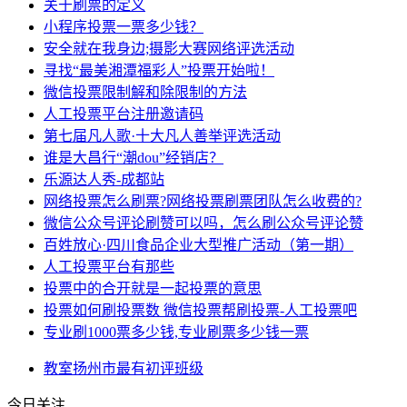
关于刷票的定义
小程序投票一票多少钱？
安全就在我身边;摄影大赛网络评选活动
寻找“最美湘潭福彩人”投票开始啦！
微信投票限制解和除限制的方法
人工投票平台注册邀请码
第七届凡人歌·十大凡人善举评选活动
谁是大昌行“潮dou”经销店？
乐源达人秀-成都站
网络投票怎么刷票?网络投票刷票团队怎么收费的?
微信公众号评论刷赞可以吗，怎么刷公众号评论赞
百姓放心·四川食品企业大型推广活动（第一期）
人工投票平台有那些
投票中的合开就是一起投票的意思
投票如何刷投票数 微信投票帮刷投票-人工投票吧
专业刷1000票多少钱,专业刷票多少钱一票
教室
扬州市
最有
初评
班级
今日关注