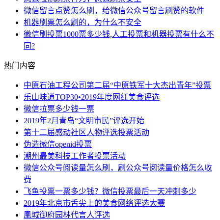
微信留言点赞怎么刷，给微信公众号留言刷赞的软件
机器刷票怎么刷的，为什么不安全
微信刷投票1000票多少钱,人工投票和机器投票有什么不
同?
热门内容
中原石油工程公司第二届“中原铁军十大杰出青年”投票
乐山味道TOP30•2019年度网红美食评选
微信拉票多少钱一票
2019年2月青岛“文明市民”评选开始
第十二届感动社区人物评选投票活动
伪造微信openid投票
潮州最美科技工作者投票活动
微信公众号阅读量怎么刷，刷公众号阅读量价格怎么收
费
飞鱼投票一票多少钱？微信投票最后一天冲刺多少
2019年北京市舌尖上的美食网络评选大赛
凰城御府园林代言人评选