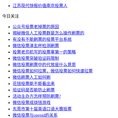
江苏
现代快报
价值
南京
投票人
今日关注
公众号投票老掉票的原因
揭秘微信人工投票群是怎么操作刷票的
有没有不能刷票的投票平台系统
微信投票清玄杯检测刷票
投票老司机写的投票拿第一的策略
微信投票突破验证码限制
微信投票刷票中的代放是什么意思
微信投票如何拉票，微信投票如何快速拉票
微信刷票人工如何刷
花钱投票能不能看出来
验证码是否能防止刷票
活动主办方怎样预防刷票?
微信投票成烧钱游戏
东莞市第十届英语口语大赛投票
微信投票与openid的关系