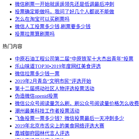
微信刷票一开始就遥遥领先还是低调最后冲刺
投票确定能做吗，我问了好几个人都说不能做
怎么在淘宝可以买刷票吗
微信人工投票多少钱,刷票要多少钱
投票拉票算刷票吗
热门内容
中原石油工程公司第二届“中原铁军十大杰出青年”投票
乐山味道TOP30•2019年度网红美食评选
微信拉票多少钱一票
2019年2月青岛“文明市民”评选开始
第十二届感动社区人物评选投票活动
伪造微信openid投票
微信公众号阅读量怎么刷，刷公众号阅读量价格怎么收费
潮州最美科技工作者投票活动
飞鱼投票一票多少钱？微信投票最后一天冲刺多少
2019年北京市舌尖上的美食网络评选大赛
凰城御府园林代言人评选