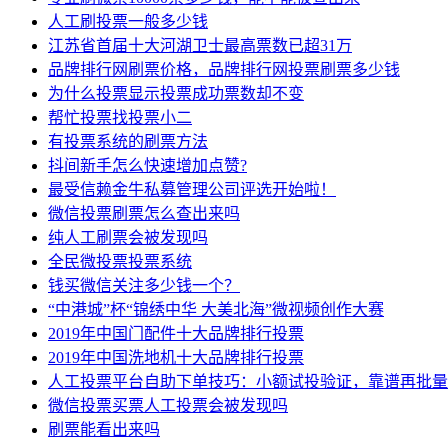
人工刷投票一般多少钱
江苏省首届十大河湖卫士最高票数已超31万
品牌排行网刷票价格，品牌排行网投票刷票多少钱
为什么投票显示投票成功票数却不变
帮忙投票找投票小二
有投票系统的刷票方法
抖间新手怎么快速增加点赞?
最受信赖金牛私募管理公司评选开始啦！
微信投票刷票怎么查出来吗
纯人工刷票会被发现吗
全民微投票投票系统
钱买微信关注多少钱一个？
“中港城”杯“锦绣中华 大美北海”微视频创作大赛
2019年中国门配件十大品牌排行投票
2019年中国洗地机十大品牌排行投票
人工投票平台自助下单技巧：小额试投验证，靠谱再批量
微信投票买票人工投票会被发现吗
刷票能看出来吗