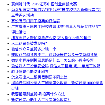
慧创她时代_2019江苏巾帼创业创新大赛
尚涂绢道克拉玛依影视平台杯“最美校花为新疆代言”第
三季评选活动
有没有专门用于投票的微信群
广东省第三届技工院校微课比赛“最具人气获奖作品奖”
评比活动
朋友圈找人帮忙投票怎么说,求人帮忙投票的句子
人工刷票会被发现吗？
微信公众号点赞多少钱一个
赚收益的阅读做不了，可以做微信公众号文章阅读量
微信小程序刷投票思路是什么，怎么给小程序投票
微信刷人工投票安全吗,微信人工投票1毛一票是真的吗
验证码是否能防止刷票
怎么看出人工跟机器刷票不同之处
揭秘微信刷投票人工刷票怎么收费、微信刷票10000票多
少钱
我要投票刷点赞-刷投票什么方法
微信刷票小助手人工投票怎么收费？