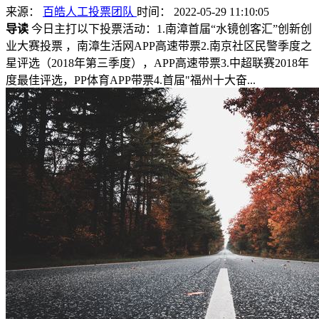
来源：
百皓人工投票团队
时间： 2022-05-29 11:10:05
导读
今日主打以下投票活动：1.南漳首届“水镜创客汇”创新创
业大赛投票 ，南漳生活网APP高速带票2.南京社区民警季度之
星评选（2018年第三季度），APP高速带票3.中超联赛2018年
度最佳评选，PP体育APP带票4.首届"福州十大奋...