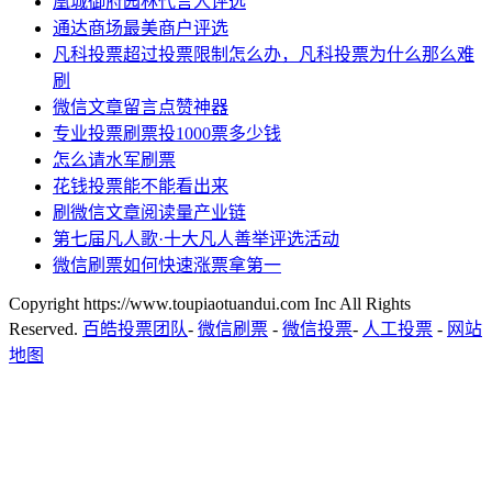
凰城御府园林代言人评选
通达商场最美商户评选
凡科投票超过投票限制怎么办，凡科投票为什么那么难
刷
微信文章留言点赞神器
专业投票刷票投1000票多少钱
怎么请水军刷票
花钱投票能不能看出来
刷微信文章阅读量产业链
第七届凡人歌·十大凡人善举评选活动
微信刷票如何快速涨票拿第一
Copyright https://www.toupiaotuandui.com Inc All Rights
Reserved.
百皓投票团队
-
微信刷票
-
微信投票
-
人工投票
-
网站
地图