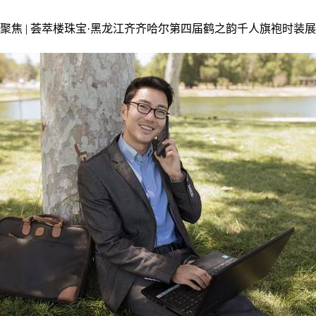
活动规则城聚焦 | 荟萃楼珠宝·黑龙江齐齐哈尔第四届鹤之韵千人旗