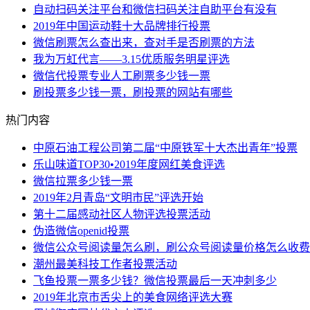
自动扫码关注平台和微信扫码关注自助平台有没有
2019年中国运动鞋十大品牌排行投票
微信刷票怎么查出来，查对手是否刷票的方法
我为万虹代言——3.15优质服务明星评选
微信代投票专业人工刷票多少钱一票
刷投票多少钱一票，刷投票的网站有哪些
热门内容
中原石油工程公司第二届“中原铁军十大杰出青年”投票
乐山味道TOP30•2019年度网红美食评选
微信拉票多少钱一票
2019年2月青岛“文明市民”评选开始
第十二届感动社区人物评选投票活动
伪造微信openid投票
微信公众号阅读量怎么刷，刷公众号阅读量价格怎么收费
潮州最美科技工作者投票活动
飞鱼投票一票多少钱？微信投票最后一天冲刺多少
2019年北京市舌尖上的美食网络评选大赛