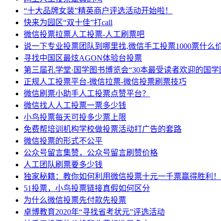
“十大品牌女装”精英商户评选活动开始啦！
快来为园区“双十佳”打call
微信投票拉票人工投票-人工刷票吧
说一下专业投票团队到哪里找,微信手工投票1000票什么价
寻找中国区最炫AGON体验台投票
第三届孔学堂·国学图书博览会“30本最受读者欢迎的国学
正规人工投票平台-微信拉票-微信投票刷票技巧
微信刷票小助手人工投票点赞平台？
微信找人人工投票一票多少钱
小鸟投票每天可投多少票上限
免费帮培训机构学校做投票活动打广告的套路
微信投票的形式不公平
公众号留言集赞，公众号留言刷赞价格
人工团队刷票要多少钱
独家秘籍：教你如何利用微信投票十元一千票赢得胜利！
51投票，小鸟投票链接真假如何区分
为什么微信投票先付款先投票
卓博教育2020年“寻找省考状元”评选活动