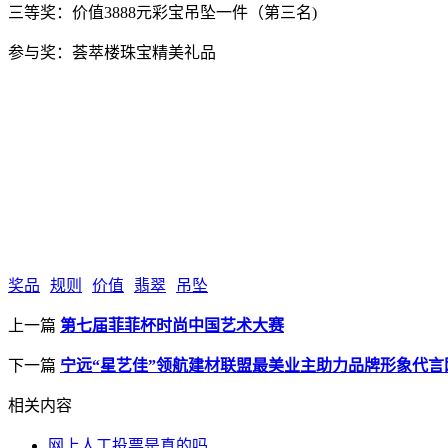
三等奖：价值3888元彩宝吊坠一件（第三名)
参与奖：荟萃楼珠宝精美礼品
奖品
规则
价值
翡翠
吊坠
上一篇
第七届菲菲杯时尚中国艺术大赛
下一篇
宁远“星艺佳”领航建材联盟最美业主助力品牌形象代言
相关内容
网上人工投票是真的吗