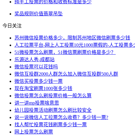
纯手工投票的价格和收费标准是多少
奖品
规则
价值
翡翠
吊坠
今日关注
苏州微信投票价格多少，限制苏州地区微信刷票多少钱
人工拉票平台-网上人工投票10元1000票假的-人工投票
51微投票怎么刷票，51微信票刷票价格是多少？
乐源达人秀-成都站
微信投票可以花钱吗
微信互投群2000人群怎么加入微信互投群500人群
微信买投票多少钱一票
现在淘宝刷票1000张多少钱
微信投票怎么刷投票价格一般怎么算
讲一讲mp投票啥意思
幼儿园投票活动刷票怎么刷比较安全
说一说微信人工拉票怎么收费？多少钱一票?
找人帮忙投票花钱刷票多少钱一票
网上投票怎么刷票