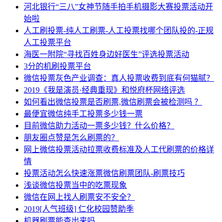
河北银行“三八”女神节随手拍手机摄影大赛投票活动开
始啦
人工刷投票-纯人工刷票-人工投票找哪个团队投的-正规
人工投票平台
海医一附院“寻找百姓身边好医生”评选投票活动
3分的机刷投票平台
微信投票灰色产业调查：真人投票收费到底有何猫腻？
2019《我是演员·经典重现》和悦府杯网络评选
如何看出微信投票是否刷票,微信刷票会被检测吗 ？
最便宜微信纯手工投票多少钱一票
目前微信助力活动一票多少钱？什么价格？
朋友圈点赞是怎么刷票的？
网上微信投票活动拉票收费标准及人工代刷票的价格详
情
投票活动怎么快速涨票微信刷票团队-刷票技巧
浅谈微信投票当中的吃票现象
微信在网上找人刷票安不安全？
2019[人气班级] 仁化校园赞助季
机器刷票能查出来吗