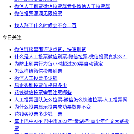
微信人工刷票微信拉票群专业微信人工拉票群
微信投票漏洞无限投票
找人
涨了
什么时候
会不会
二百
今日关注
微信链接里面评论点赞，快速刷赞
什么是人工投票微信刷票-微信拉票-微信投票真实么？
为防止刷票行为每小时超过200票自动锁定
怎么样给微信投票刷票
微信人工投票多少钱
易企秀刷投票价格是多少
花钱微信投票需要注意哪些
人工投票团队怎么拉票-微信怎么快速拉票-人工投票网
为什么投票显示投票成功票数却不变
花钱买投票多少钱一票
掌上巴中APP 巴中市2022年”棠湖杯“青少年作文大赛投
票