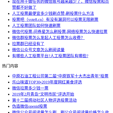
现在用于做任务的微信账号越来越少了，微信投票和点
赞都不好做了
人工投票最便宜多少钱刷点赞-刷投票什么方法
投票吧（vote8.cn）有没有漏洞可以投票无限刷票
人工投票团队如何快速刷票
微信代投票-问卷星怎么刷投票-网络投票怎么快速拉票
微信群投票怎么发起人工投票怎么收费？
拉票群已经没有了
微信公众号文章怎么刷阅读量
有哪些人工投票平台?人工投票团队有哪些?
热门内容
中原石油工程公司第二届“中原铁军十大杰出青年”投票
乐山味道TOP30•2019年度网红美食评选
微信拉票多少钱一票
2019年2月青岛“文明市民”评选开始
第十二届感动社区人物评选投票活动
伪造微信openid投票
微信公众号阅读量怎么刷，刷公众号阅读量价格怎么收