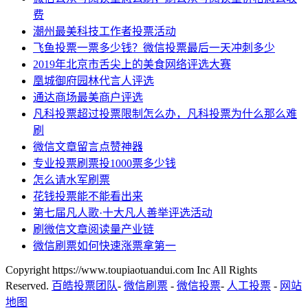
费
潮州最美科技工作者投票活动
飞鱼投票一票多少钱？微信投票最后一天冲刺多少
2019年北京市舌尖上的美食网络评选大赛
凰城御府园林代言人评选
通达商场最美商户评选
凡科投票超过投票限制怎么办，凡科投票为什么那么难
刷
微信文章留言点赞神器
专业投票刷票投1000票多少钱
怎么请水军刷票
花钱投票能不能看出来
第七届凡人歌·十大凡人善举评选活动
刷微信文章阅读量产业链
微信刷票如何快速涨票拿第一
Copyright https://www.toupiaotuandui.com Inc All Rights
Reserved.
百皓投票团队
-
微信刷票
-
微信投票
-
人工投票
-
网站
地图