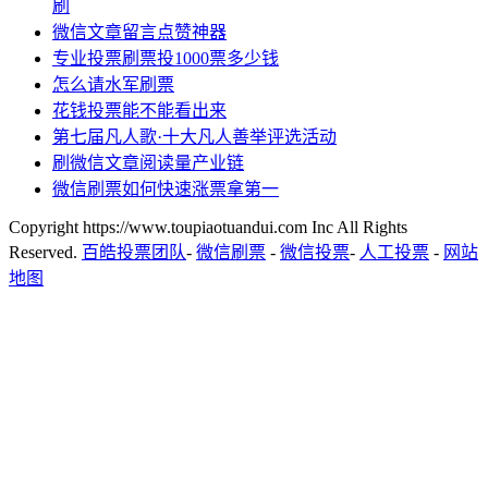
刷
微信文章留言点赞神器
专业投票刷票投1000票多少钱
怎么请水军刷票
花钱投票能不能看出来
第七届凡人歌·十大凡人善举评选活动
刷微信文章阅读量产业链
微信刷票如何快速涨票拿第一
Copyright https://www.toupiaotuandui.com Inc All Rights
Reserved.
百皓投票团队
-
微信刷票
-
微信投票
-
人工投票
-
网站
地图