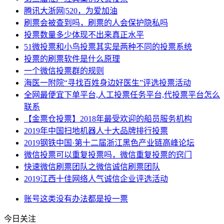
腾讯大浙网|520，为爱加油
刷票会被查到吗，刷票的人会保护隐私吗
投票数量多少体现不出来真正水平
51微投票和小鸟投票其实是两种不同的投票系统
投票的刷票软件是什么原理
一个微信投票群的规则
海医一附院“寻找百姓身边好医生”评选投票活动
全网最便宜下单平台,人工投票任务平台,代投票平台怎么
联系
【金票仓投票】2018年最受欢迎的船员服务机构
2019年中国扫地机器人十大品牌排行投票
2019钢铁中国·第十二届浙江黑色产业链高峰论坛
微信投票可以重复投票吗，微信重复投票的窍门
快速微信刷票团队之微信诚信刷票团队
2019江西十佳网络人气诚信企业评选活动
账号
这类
没有办法
都是
投一票
今日关注