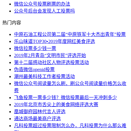
微信公众号投票刷票的办法
公众号后台会发现人工投票吗
热门内容
中原石油工程公司第二届“中原铁军十大杰出青年”投票
乐山味道TOP30•2019年度网红美食评选
微信拉票多少钱一票
2019年2月青岛“文明市民”评选开始
第十二届感动社区人物评选投票活动
伪造微信openid投票
潮州最美科技工作者投票活动
微信公众号阅读量怎么刷，刷公众号阅读量价格怎么收
费
飞鱼投票一票多少钱？微信投票最后一天冲刺多少
2019年北京市舌尖上的美食网络评选大赛
凰城御府园林代言人评选
通达商场最美商户评选
凡科投票超过投票限制怎么办，凡科投票为什么那么难