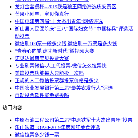
龙灯金套餐杯--2019我是粮王网络海选庆安赛区
芒果小剧星，宝贝你真行
中国电建第四届“十大杰出青年”网络评选
衡山县人民医院庆“三八”国际妇女节 “巾帼标兵”评选活
动投票
微信刷100票一般多少钱,微信刷一万票是多少钱
“青春心向党 建功新时代”微视频大赛
诺贝达最萌宝贝投票大赛
专业刷票微信-人工代投票-微信怎么拉票快
美篇投票功能每人只能投一次吗
正规的人工微信投票群投票价格是多少
中国农业发展银行第三届“最美农发行人”评选
自动投票软件能免费投吗
热门内容
中原石油工程公司第二届“中原铁军十大杰出青年”投票
乐山味道TOP30•2019年度网红美食评选
微信拉票多少钱一票