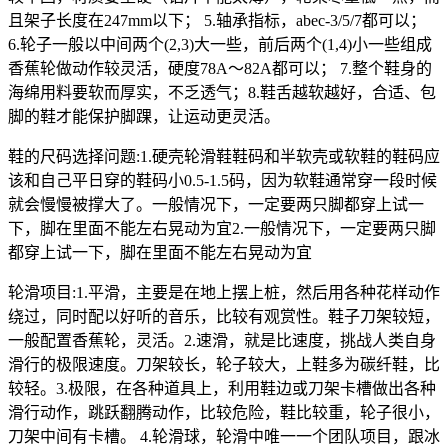
且架子长度在247mm以下； 5.轴承指标，abec-3/5/7都可以；
6.轮子一般以中间两个(2,3)大一些，前后两个(1,4)小一些组成
香蕉轮做动作较灵活，硬度78A～82A都可以； 7.整个鞋身的
海绵用料要软而厚实，不乏透气；8.鞋舌越软越好，合适、包
脚的鞋才能保护脚踝，让运动更灵活。
鞋的尺码选择问题:1.硬壳轮滑鞋鞋码和半软壳或软鞋的鞋码应
该和自己平日穿的鞋码小0.5-1.5码，因为软鞋通常穿一段时候
就会慢慢被撑大了。一般情况下，一定要两只脚都穿上试一
下，脚在里面不能左右晃动为宜2.一般情况下，一定要两只脚
都穿上试一下，脚在里面不能左右晃动为宜
轮滑项目:1.平滑，主要是在地上摆上桩，然后用各种花样动作
绕过，同时配以好听的音乐，比较有观赏性。鞋子刀架较短，
一般配置香蕉轮，灵活。2.速滑，就是比速度，挑战人类自身
滑行的极限速度。刀架较长，轮子较大，上鞋多为碳纤鞋，比
较轻。3.极限，在各种道具上，利用鞋边或刀架卡槽做出各种
滑行动作，跳跃翻腾动作，比较危险，鞋比较重，轮子很小，
刀架中间有卡槽。 4.轮滑球，轮滑中唯一一个团队项目，跟冰