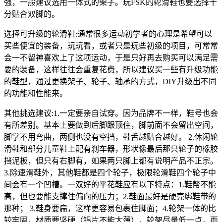
强，一般建议选用一体式的架子。玩FSK的轮滑鞋也要选择十
分贴合双脚的。
选择可升级的轮滑鞋:通常很多运动初学者的心理是希望可以
买些便宜的装备，玩玩看，或者只是玩些初级的项目，可常常
会一不留神喜欢上了这项运动，于是只好再去购买可以满足需
要的装备，这样往往会重复花费，所以建议买一些有升级功能
的鞋型，通过更换架子、轮子、轴承的方式，DIY升级出不同
的功能和性能来。
其他挑选建议:1.一定要亲自试穿。因为品牌不一样，鞋号也会
有所差别。基本上要做到后脚跟顶住，脚前面不会留出空间，
脚掌不用弯曲，两侧也没有空挡，鞋舌越贴合越好。 2.休闲轮
滑鞋和部分儿童鞋上配有刹车器，形状像最后那只轮子的橡胶
挡泥板，但只有右脚有，如果两只脚上都有说明产品不正宗。
3.除速滑鞋外，其他鞋都是四个轮子，极限轮滑鞋四个轮子中
间会有一个凹槽。一双好的平花鞋应有以下特点：1.鞋帮不能
高，但也要能支撑住偏向的压力；2.鞋面最好是硬壳绑鞋带的
那种； 3.鞋身要扁，这样更容易包裹住脚面；4.轮架一体的比
较牢固，材质要坚硬（铝片不能太薄），轮架尽量低一点，而