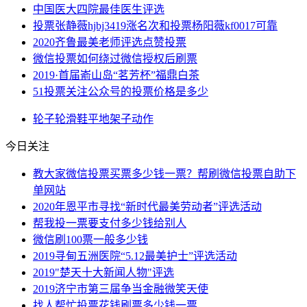
中国医大四院最佳医生评选
投票张静薇hjbj3419涨名次和投票杨阳薇kf0017可靠
2020齐鲁最美老师评选点赞投票
微信投票如何绕过微信授权后刷票
2019·首届嵛山岛“茗芳杯”福鼎白茶
51投票关注公众号的投票价格是多少
轮子
轮滑鞋
平地
架子
动作
今日关注
教大家微信投票买票多少钱一票？帮刷微信投票自助下
单网站
2020年恩平市寻找“新时代最美劳动者”评选活动
帮我投一票要支付多少钱给别人
微信刷100票一般多少钱
2019寻甸五洲医院“5.12最美护士”评选活动
2019"楚天十大新闻人物"评选
2019济宁市第三届争当金融微笑天使
找人帮忙投票花钱刷票多少钱一票