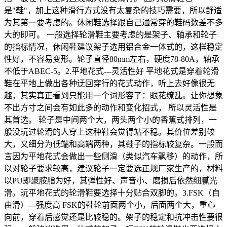
是"鞋"，加上这种滑行方式没有太复杂的技巧需要，所以舒适
为其第一要考虑的。休闲鞋选择跟自己通常穿的鞋码数差不多
大的即可。 一般选择轮滑鞋主要考虑的是架子、轴承和轮子
的指标情况，休闲鞋建议架子选用铝合金一体式的，这样稳定
性好，不容易变形。轮子直径80mm左右，硬度78-80A，轴承
不低于ABEC-5。2.平地花式---灵活性好 平地花式是穿着轮滑
鞋在平地上做出各种迂回穿行的花式动作，听上去好像很无
趣，其实真正看到只能用一个词形容了：眼花缭乱。让你想象
不出方寸之间会有如此多的动作和变化招式， 所以灵活性是
其首选。 轮子是中间两个大，两头两个小的香蕉式排列，一
般没玩过轮滑的人穿上这种鞋会觉得站不稳。其价位差别较
大，又细分为低端和高端两种，其鞋子的指标较复杂。一般而
言因为平地花式会做出一些侧滑（类似汽车飘移）的动作，所
以对轮子要求较高，建议轮子一定要选正规厂家生产的，材料
以PU即聚胺脂为好，其弹性好、声音小、磨损后依然细腻光
滑。玩平地花式的轮滑鞋要选择十分贴合双脚的。3.FSK（自
由滑）---强度高 FSK的鞋轮前面两个小，后面两个大，重心
向前，穿着后感觉还是比较稳的。架子的稳定和抗冲击性要很