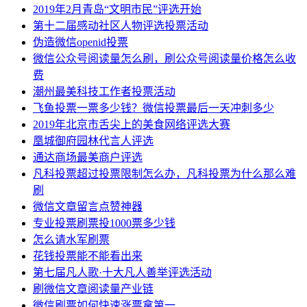
2019年2月青岛“文明市民”评选开始
第十二届感动社区人物评选投票活动
伪造微信openid投票
微信公众号阅读量怎么刷，刷公众号阅读量价格怎么收
费
潮州最美科技工作者投票活动
飞鱼投票一票多少钱？微信投票最后一天冲刺多少
2019年北京市舌尖上的美食网络评选大赛
凰城御府园林代言人评选
通达商场最美商户评选
凡科投票超过投票限制怎么办，凡科投票为什么那么难
刷
微信文章留言点赞神器
专业投票刷票投1000票多少钱
怎么请水军刷票
花钱投票能不能看出来
第七届凡人歌·十大凡人善举评选活动
刷微信文章阅读量产业链
微信刷票如何快速涨票拿第一