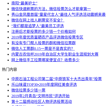
南阳“最美护士”
微信快速刷票的方法，微信投票怎么才能拿第一
秀山金凤凰首届“童星代言人”最佳人气评选活动震撼来袭
微信在网上找人刷票安不安全？
“我们都是追梦人”最美员工评选
注册后才能投票的多少钱一个价格如何
2019年度优质富硒农产品评选微信投票专区
有没有专门帮人投票的群和微信拉票群
微信人工票群0.15一票是不是真实的？
内蒙古农信杯2019年自治区大学生职业生涯规划大赛
网上微信手工拉票哪家便宜点？收费多少
热门内容
中原石油工程公司第二届“中原铁军十大杰出青年”投票
乐山味道TOP30•2019年度网红美食评选
微信拉票多少钱一票
2019年2月青岛“文明市民”评选开始
第十二届感动社区人物评选投票活动