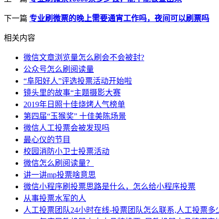
下一篇
专业刷微票的晚上需要通宵工作吗，夜间可以刷票吗
相关内容
微信文章浏览量怎么刷会不会被封?
公众号怎么刷阅读量
“阜阳好人”评选投票活动开始啦
镜头里的故事“主题摄影大赛
2019年日照十佳烧烤人气榜单
第四届“玉猴奖” 十佳美陈场景
微信人工投票会被发现吗
最心仪的节目
校园消防小卫士投票活动
微信怎么刷阅读量？
讲一讲mp投票啥意思
微信小程序刷投票思路是什么，怎么给小程序投票
从事投票水军的人
人工投票团队24小时在线-投票团队怎么联系,人工投票多