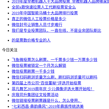
2019年度早教机器人十大品牌投票_早教机器人品牌哪家
全民k歌快速拉票人工代刷投票安全么
2019年中国智能马桶十大品牌排行投票
真正的微信人工投票价格是多少
微信封号让销售人员寸步难行
我们是专业投票团队，一直在线，不是业余团队能比
的是
票数
价格
专业
的人
今日关注
飞鱼微投票怎么刷票，一千票多少钱一万票多少钱
微信投票被锁定一个月怎么解锁
微信投票刷票一千多少钱
微信扫码刷浏览量怎么刷，刷扫码浏览量可以刷吗
第四届上市公司“百佳董秘”评选开始投票
菲凡舞艺2019周年庆 少儿偶像评选大赛开始啦！
庆我司升集团征文投票活动
微信链接投票刷票器是什么，怎么使用，
“七彩西昌·彝韵彝风”-2019年彝族传统选美