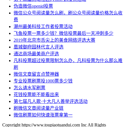
伪造微信openid投票
微信公众号阅读量怎么刷，刷公众号阅读量价格怎么收
费
潮州最美科技工作者投票活动
飞鱼投票一票多少钱？微信投票最后一天冲刺多少
2019年北京市舌尖上的美食网络评选大赛
凰城御府园林代言人评选
通达商场最美商户评选
凡科投票超过投票限制怎么办，凡科投票为什么那么难
刷
微信文章留言点赞神器
专业投票刷票投1000票多少钱
怎么请水军刷票
花钱投票能不能看出来
第七届凡人歌·十大凡人善举评选活动
刷微信文章阅读量产业链
微信刷票如何快速涨票拿第一
Copyright https://www.toupiaotuandui.com Inc All Rights