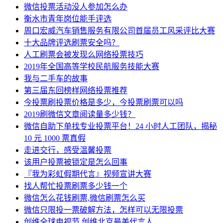
微信投票活动没人参加怎么办
衡水市青年岗位能手评选
周口宏威汽车销售服务有限公司首届员工风采评比大赛
十大品牌评选刷票安全吗？
人工刷票会被发现么网络投票技巧
2019年全国高等学校民航服务技能大赛
我与二手车的故事
第三届东回榜样网络投票推荐
今投票刷投票价格是多少，今投票刷票可以吗
2019刷微信文章阅读量多少钱？
微信自助下单找专业投票平台！24 小时人工团队，揭秘
10 元 1000 票真假
走进交行，感受温馨投票
该用户投票被锁定是怎么回事
『我为彩虹假期代言』视频宣讲大赛
找人帮忙投票刷票多少钱一个
微信怎么花钱刷票,微信刷票怎么买
微信只限投一票破解方法，怎样可以无限投票
创维全球电视节 创维北京最美代言人