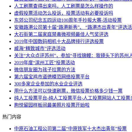
人工刷票查得出来吗，人工刷票是怎么样操作的
虚假投票活动怎么投诉，投票活动有必要投诉吗
东郊公司纪念五四运动100周年手抄报大赛-活动投票
安徽路港公司第十届“路港新秀”、 “路港杰出青年”评选
大石街第二届家庭禁毒微视频最佳人气奖评选
2019年中国数码相机十大品牌排行评选投票
威海“精致城市”评选活动
关注“大众点评苏州”，参加“寻找锦鲤：我镜头下的苏州人
2019年度“滨州工匠”投票活动
微信朋友圈为孩子拉票的方法
第六届宝鸡市道德模范网络投票平台
300多家企业参加的水业企业评选
用什么方法可以快速刷票，微信投票价格多少钱一票
纯人工投票平台-纯人工投票平台-人工投票网站人工投票
朐悦留园样板间最美照片投票开始啦
热门内容
中原石油工程公司第二届“中原铁军十大杰出青年”投票