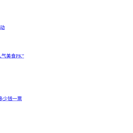
活动
气美食PK”
多少钱一票