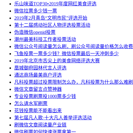
乐山味道TOP30•2019年度网红美食评选
微信拉票多少钱一票
2019年2月青岛“文明市民”评选开始
第十二届感动社区人物评选投票活动
伪造微信openid投票
潮州最美科技工作者投票活动
微信公众号阅读量怎么刷，刷公众号阅读量价格怎么收费
飞鱼投票一票多少钱？微信投票最后一天冲刺多少
2019年北京市舌尖上的美食网络评选大赛
凰城御府园林代言人评选
通达商场最美商户评选
凡科投票超过投票限制怎么办，凡科投票为什么那么难刷
微信文章留言点赞神器
专业投票刷票投1000票多少钱
怎么请水军刷票
花钱投票能不能看出来
第七届凡人歌·十大凡人善举评选活动
刷微信文章阅读量产业链
微信刷票如何快速涨票拿第一