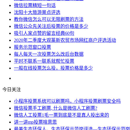
微信拉票精短一句话
沈阳十大旅游景点评选
教你微信怎么可以无限刷票的方法
微信公众先关注后投票的价格是多少
吸引人家点赞的留言经典60句
2020年二季度大观篆新农贸市场网红商户评选活动
服务示范窗口投票
每人每天一次投票怎么改后台数据
平时不联系一联系就帮忙投票
一般在线投票怎么投，投票价格是多少
今日关注
小程序投票系统可以刷票吗，小程序投票刷票安全吗
微信投票手工刷票, 什么是微信人工刷票?
微信人工投票1毛一票到底是不是真人投出来的
讲一讲mp投票啥意思
最美生态环保人、生态环保示范岗评选—生态环保示范岗