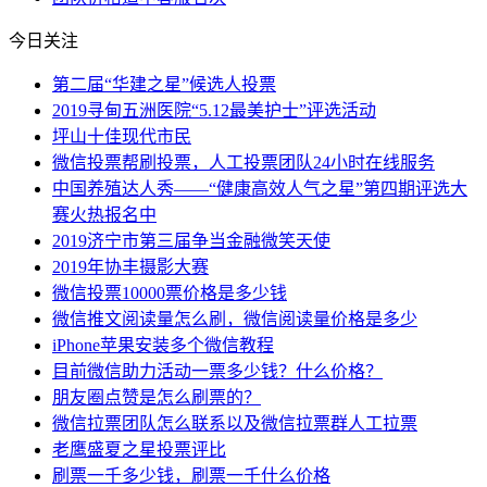
今日关注
第二届“华建之星”候选人投票
2019寻甸五洲医院“5.12最美护士”评选活动
坪山十佳现代市民
微信投票帮刷投票，人工投票团队24小时在线服务
中国养殖达人秀——“健康高效人气之星”第四期评选大
赛火热报名中
2019济宁市第三届争当金融微笑天使
2019年协丰摄影大赛
微信投票10000票价格是多少钱
微信推文阅读量怎么刷，微信阅读量价格是多少
iPhone苹果安装多个微信教程
目前微信助力活动一票多少钱？什么价格？
朋友圈点赞是怎么刷票的？
微信拉票团队怎么联系以及微信拉票群人工拉票
老鹰盛夏之星投票评比
刷票一千多少钱，刷票一千什么价格