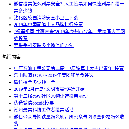
微信投票怎么刷票安全？人工投票如何快速刷票？投一
票多少钱
沾化区校园消防安全小卫士评选
2019年中国面膜十大品牌排行投票
“祝福祖国 共赢未来”2019年泉州市少年儿童绘画大赛网
络投票
苹果手机安装多个微信的方法
热门内容
中原石油工程公司第二届“中原铁军十大杰出青年”投票
乐山味道TOP30•2019年度网红美食评选
微信拉票多少钱一票
2019年2月青岛“文明市民”评选开始
第十二届感动社区人物评选投票活动
伪造微信openid投票
潮州最美科技工作者投票活动
微信公众号阅读量怎么刷，刷公众号阅读量价格怎么收
费