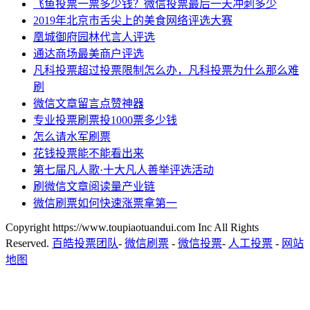
飞鱼投票一票多少钱？微信投票最后一天冲刺多少
2019年北京市舌尖上的美食网络评选大赛
凰城御府园林代言人评选
通达商场最美商户评选
凡科投票超过投票限制怎么办，凡科投票为什么那么难
刷
微信文章留言点赞神器
专业投票刷票投1000票多少钱
怎么请水军刷票
花钱投票能不能看出来
第七届凡人歌·十大凡人善举评选活动
刷微信文章阅读量产业链
微信刷票如何快速涨票拿第一
Copyright https://www.toupiaotuandui.com Inc All Rights
Reserved.
百皓投票团队
-
微信刷票
-
微信投票
-
人工投票
-
网站
地图