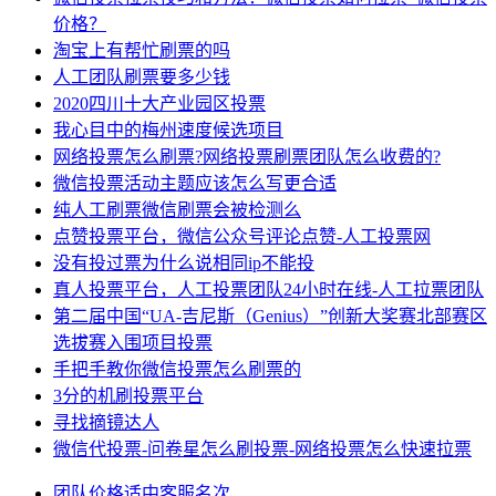
价格？
淘宝上有帮忙刷票的吗
人工团队刷票要多少钱
2020四川十大产业园区投票
我心目中的梅州速度候选项目
网络投票怎么刷票?网络投票刷票团队怎么收费的?
微信投票活动主题应该怎么写更合适
纯人工刷票微信刷票会被检测么
点赞投票平台，微信公众号评论点赞-人工投票网
没有投过票为什么说相同ip不能投
真人投票平台，人工投票团队24小时在线-人工拉票团队
第二届中国“UA-吉尼斯（Genius）”创新大奖赛北部赛区
选拔赛入围项目投票
手把手教你微信投票怎么刷票的
3分的机刷投票平台
寻找摘镜达人
微信代投票-问卷星怎么刷投票-网络投票怎么快速拉票
团队
价格
适中
客服
名次