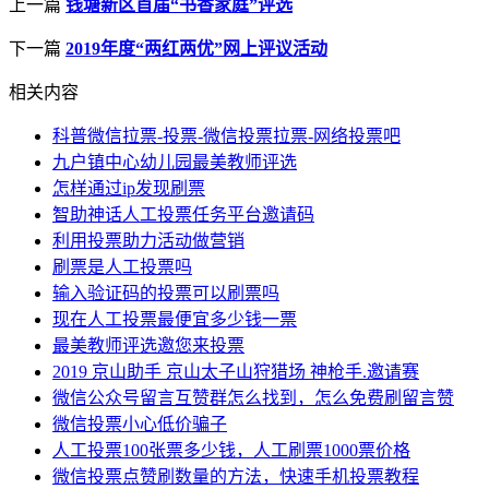
上一篇
钱塘新区首届“书香家庭”评选
下一篇
2019年度“两红两优”网上评议活动
相关内容
科普微信拉票-投票-微信投票拉票-网络投票吧
九户镇中心幼儿园最美教师评选
怎样通过ip发现刷票
智助神话人工投票任务平台邀请码
利用投票助力活动做营销
刷票是人工投票吗
输入验证码的投票可以刷票吗
现在人工投票最便宜多少钱一票
最美教师评选邀您来投票
2019 京山助手 京山太子山狩猎场 神枪手.邀请赛
微信公众号留言互赞群怎么找到，怎么免费刷留言赞
微信投票小心低价骗子
人工投票100张票多少钱，人工刷票1000票价格
微信投票点赞刷数量的方法，快速手机投票教程