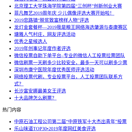
北京理工大学珠海学院第四届“三创杯”创新创业大赛
菲凡舞艺2019周年庆 少儿偶像评选大赛开始啦！
2019忠路镇“脱贫致富榜样人物”评选
龙灯金套餐杯—2019我是粮王网络海选肇源与泰康赛区
塘雅人气村庄，网友评选活动
优秀之星候选人
2019年创事记年度作者评选
微信投票自助下单平台–专业的微信人工投票拉票团队
微信刷票一天刷多少比较安全，最多一天可以刷多少票
深圳市康宁医院年度优秀医师评选活动
网络投票代刷，专业投票平台，人工投票团队联系方
式？
长沙富安娜最美女王评选
十大品牌怎么刷票？
热门内容
中原石油工程公司第二届“中原铁军十大杰出青年”投票
乐山味道TOP30•2019年度网红美食评选