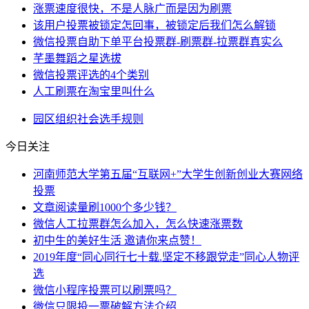
涨票速度很快，不是人脉广而是因为刷票
该用户投票被锁定怎回事，被锁定后我们怎么解锁
微信投票自助下单平台投票群-刷票群-拉票群真实么
芊墨舞蹈之星选拔
微信投票评选的4个类别
人工刷票在淘宝里叫什么
园区
组织
社会
选手
规则
今日关注
河南师范大学第五届“互联网+”大学生创新创业大赛网络
投票
文章阅读量刷1000个多少钱？
微信人工拉票群怎么加入，怎么快速涨票数
初中生的美好生活 邀请你来点赞！
2019年度“同心同行七十载.坚定不移跟党走”同心人物评
选
微信小程序投票可以刷票吗？
微信只限投一票破解方法介绍