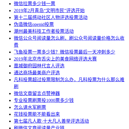
微信拉票多少钱一票
2019年2月青岛“文明市民”评选开始
第十二届感动社区人物评选投票活动
伪造微信openid投票
潮州最美科技工作者投票活动
微信公众号阅读量怎么刷，刷公众号阅读量价格怎么收
费
飞鱼投票一票多少钱？微信投票最后一天冲刺多少
2019年北京市舌尖上的美食网络评选大赛
凰城御府园林代言人评选
通达商场最美商户评选
凡科投票超过投票限制怎么办，凡科投票为什么那么难
刷
微信文章留言点赞神器
专业投票刷票投1000票多少钱
怎么请水军刷票
花钱投票能不能看出来
第七届凡人歌·十大凡人善举评选活动
刷微信文章阅读量产业链