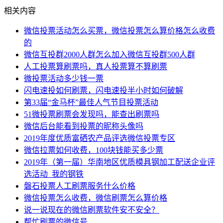
相关内容
微信投票活动怎么买票，微信投票怎么算价格怎么收费
的
微信互投群2000人群怎么加入微信互投群500人群
人工投票算刷票吗，真人投票算不算刷票
微投票活动多少钱一票
闪电速投如何刷票，闪电速投半小时如何破解
第33届“金马杯”最佳人气节目投票活动
51微投票刷票会发现吗，能查出刷票吗
微信后台能看到投票的昵称头像吗
2019年度优质富硒农产品评选微信投票专区
微信拉票如何收费，100块钱能买多少票
2019年（第一届）华南地区优质模具钢加工配送企业评
选活动_我的钢铁
磐石投票人工刷票服务什么价格
微信投票怎么收费，微信刷票怎么算价格
说一说现在的微信刷票软件安不安全？
帮忙刷票的微信号