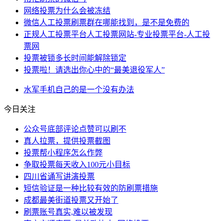
网络投票为什么会被冻结
微信人工投票刷票群在哪能找到，是不是免费的
正规人工投票平台人工投票网站-专业投票平台-人工投
票网
投票被锁多长时间能解除锁定
投票啦！请选出你心中的“最美退役军人”
水军
手机
自己的
是一个
没有办法
今日关注
公众号底部评论点赞可以刷不
真人拉票，提供投票截图
投票帮小程序怎么作弊
争取投票每天收入100元小目标
四川省诵写讲演投票
短信验证是一种比较有效的防刷票措施
成都最美街道投票又开始了
刷票账号真实,难以被发现