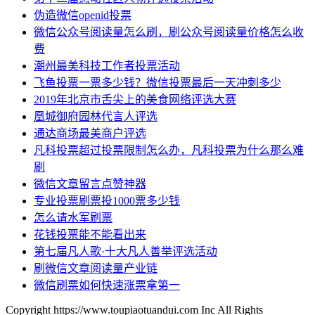
伪造微信openid投票
微信公众号阅读量怎么刷，刷公众号阅读量价格怎么收
费
潮州最美科技工作者投票活动
飞鱼投票一票多少钱？微信投票最后一天冲刺多少
2019年北京市舌尖上的美食网络评选大赛
凰城御府园林代言人评选
通达商场最美商户评选
凡科投票超过投票限制怎么办，凡科投票为什么那么难
刷
微信文章留言点赞神器
专业投票刷票投1000票多少钱
怎么请水军刷票
花钱投票能不能看出来
第七届凡人歌·十大凡人善举评选活动
刷微信文章阅读量产业链
微信刷票如何快速涨票拿第一
Copyright https://www.toupiaotuandui.com Inc All Rights