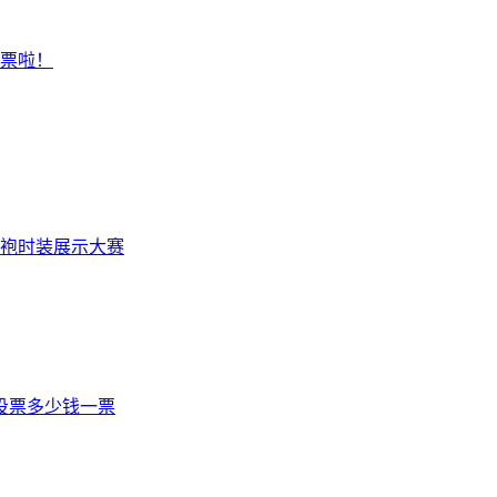
投票啦！
旗袍时装展示大赛
投票多少钱一票