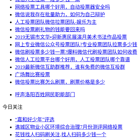
网络投票工具哪个好用，自动投票器安全吗
微信说我存在批量助力，如何为自己辩护
人工投票团队微信拉票团队-娱乐为主
微信投票刷礼物的钱能要回来吗
2019无锡市文华•迎新惠民展演月美术书法作品投票
网上专业微信公众号投票团队?专业投票团队拉票多少钱
微信刷投票多少钱一票?爆料微信代刷投票团队如何收费
微信人工拉票平台哪个好用，人工投票团队哪个靠谱
2019最新微信互助群推荐，谁有免费的微信互投群
广场舞比赛投票
微信投票比赛怎么刷票，刷票价格是多少
呼声
洛阳
百姓
网民
职能部门
今日关注
“嘉和好少年”评选
谯城区物业小区环境综合治理7月份测评网络投票
花钱找人扫码刷关注,找人扫码多少钱一个