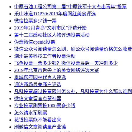
中原石油工程公司第二届“中原铁军十大杰出青年”投票
乐山味道TOP30•2019年度网红美食评选
微信拉票多少钱一票
2019年2月青岛“文明市民”评选开始
第十二届感动社区人物评选投票活动
伪造微信openid投票
微信公众号阅读量怎么刷，刷公众号阅读量价格怎么收费
潮州最美科技工作者投票活动
飞鱼投票一票多少钱？微信投票最后一天冲刺多少
2019年北京市舌尖上的美食网络评选大赛
凰城御府园林代言人评选
通达商场最美商户评选
凡科投票超过投票限制怎么办，凡科投票为什么那么难刷
微信文章留言点赞神器
专业投票刷票投1000票多少钱
怎么请水军刷票
花钱投票能不能看出来
刷微信文章阅读量产业链