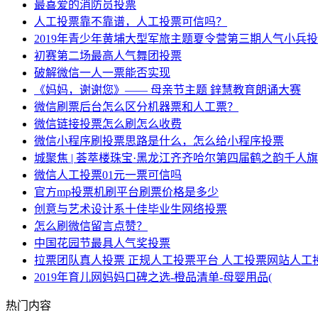
最喜爱的消防员投票
人工投票靠不靠谱，人工投票可信吗？
2019年青少年黄埔大型军旅主题夏令营第三期人气小兵
初赛第二场最高人气舞团投票
破解微信一人一票能否实现
《妈妈，谢谢您》—— 母亲节主题 鋅慧教育朗诵大赛
微信刷票后台怎么区分机器票和人工票？
微信链接投票怎么刷怎么收费
微信小程序刷投票思路是什么，怎么给小程序投票
城聚焦 | 荟萃楼珠宝·黑龙江齐齐哈尔第四届鹤之韵千人
微信人工投票01元一票可信吗
官方mp投票机刷平台刷票价格是多少
创意与艺术设计系十佳毕业生网络投票
怎么刷微信留言点赞？
中国花园节最具人气奖投票
拉票团队真人投票 正规人工投票平台 人工投票网站人工
2019年育儿网妈妈口碑之选-橙品清单-母婴用品(
热门内容