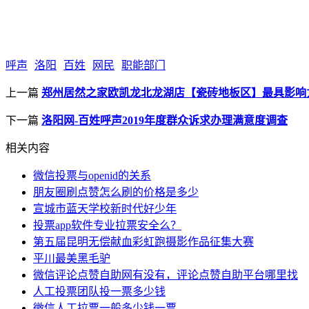
呼声
洛阳
百姓
网民
职能部门
上一篇
郑州居然之家欧凯龙北龙湖店【瓷砖地板区】最具影响
下一篇
洛阳网-百姓呼声2019年度群众诉求办理满意度调查
相关内容
微信投票与openid的关系
朋友圈刷点赞怎么刷的价格是多少
宣城市蓝天学校新时代好少年
投票app软件专业拉票安全么？
第五届昆明无偿献血彩虹跑摄影作品征集大赛
平川最美黑毛驴
微信评论点赞自助网有没有，评论点赞自助平台哪里找
人工投票团队投一票多少钱
微信人工拉票一般多少钱一票