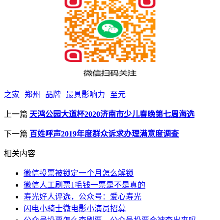
之家
郑州
品牌
最具影响力
至元
上一篇
天鸿公园大道杯2020济南市少儿春晚第七周海选
下一篇
百姓呼声2019年度群众诉求办理满意度调查
相关内容
微信投票被锁定一个月怎么解锁
微信人工刷票1毛钱一票是不是真的
寿光好人评选，公众号：爱心寿光
闪电小骑士微电影小演员招募