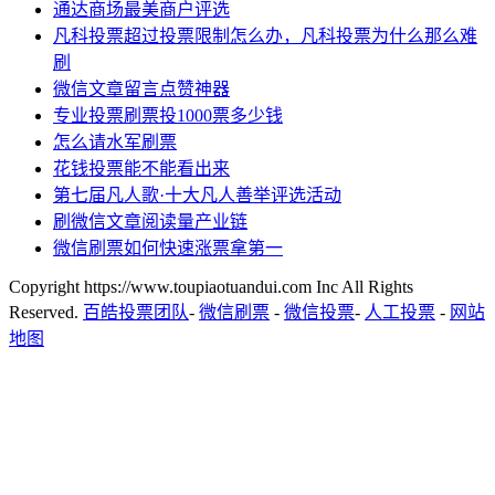
通达商场最美商户评选
凡科投票超过投票限制怎么办，凡科投票为什么那么难
刷
微信文章留言点赞神器
专业投票刷票投1000票多少钱
怎么请水军刷票
花钱投票能不能看出来
第七届凡人歌·十大凡人善举评选活动
刷微信文章阅读量产业链
微信刷票如何快速涨票拿第一
Copyright https://www.toupiaotuandui.com Inc All Rights
Reserved.
百皓投票团队
-
微信刷票
-
微信投票
-
人工投票
-
网站
地图