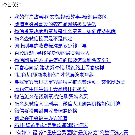
今日关注
我的住户故事-图文/短视频故事--新源县赛区
威海百姓最喜爱的农产品网络投票评选
微信投票热度和票数是什么意思，如何保持热度
怎么查微信投票是不是内定
网上刷票的收费标准是多少钱一票
百校联动--寻找我身边的最美物业人
微信刷票的方式是怎样的以及怎么刷票安全？
青春心向党 建功新时代||脱贫路上青春榜样
“红色基因•新老相传” 才艺展演老年组
寻找宝安宝贝之宝安品牌宣推点赞活动—文化创意类
2019年中国牛奶十大品牌排行投票
微信怎么花钱刷票,微信刷票怎么买
怎么买微信人工刷票，微信人工刷票价格如何计算
微信群投票刷票收费标准价格
刷票会不会被主办方知道
石柱·踢遍重庆“最受欢迎球队”评选
“有妳·幸福·家” 重庆金易医院“最美家庭”公益评选大赛