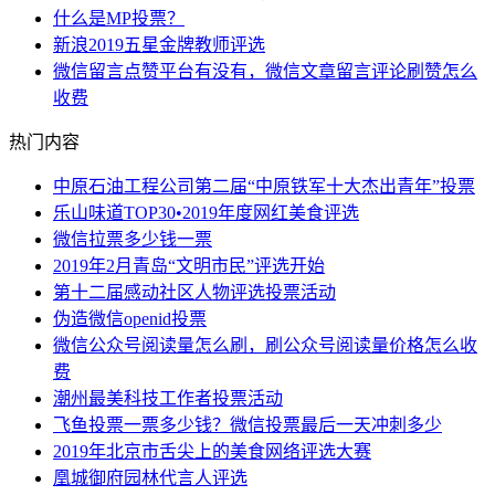
什么是MP投票？
新浪2019五星金牌教师评选
微信留言点赞平台有没有，微信文章留言评论刷赞怎么
收费
热门内容
中原石油工程公司第二届“中原铁军十大杰出青年”投票
乐山味道TOP30•2019年度网红美食评选
微信拉票多少钱一票
2019年2月青岛“文明市民”评选开始
第十二届感动社区人物评选投票活动
伪造微信openid投票
微信公众号阅读量怎么刷，刷公众号阅读量价格怎么收
费
潮州最美科技工作者投票活动
飞鱼投票一票多少钱？微信投票最后一天冲刺多少
2019年北京市舌尖上的美食网络评选大赛
凰城御府园林代言人评选