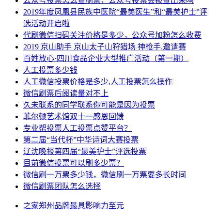
公众号投票怎么查刷票，公众号投票会被查出来吗
2019年度凤凰县民族中医院“最美医生”和“最美护士”评
选活动开启啦
代刷微信扫码关注价格是多少，公众号加粉怎么收费
2019 京山助手 京山太子山狩猎场 神枪手.邀请赛
百姓放心·四川食品企业大型推广活动（第一期）
人工投票多少钱
人工微信投票价格是多少,人工投票怎么操作
微信刷票后阅读量对不上
久未联系的同学联系你可能是因为投票
菲尔顿艺术馆双十一感恩回馈
专业帮投票人工投票点赞平台？
第二届“当代杯”中华诗词大赛投票
辽沈晚报第四届“最美护士”评选投票
目前微信投票可以刷多少票？
微信刷一万票多少钱，微信刷一万票要多长时间
微信刷票团队怎么选择
之家
郑州
品牌
最具影响力
至元