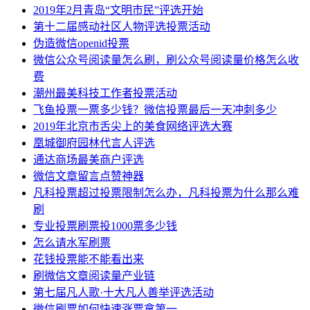
2019年2月青岛“文明市民”评选开始
第十二届感动社区人物评选投票活动
伪造微信openid投票
微信公众号阅读量怎么刷，刷公众号阅读量价格怎么收
费
潮州最美科技工作者投票活动
飞鱼投票一票多少钱？微信投票最后一天冲刺多少
2019年北京市舌尖上的美食网络评选大赛
凰城御府园林代言人评选
通达商场最美商户评选
微信文章留言点赞神器
凡科投票超过投票限制怎么办，凡科投票为什么那么难
刷
专业投票刷票投1000票多少钱
怎么请水军刷票
花钱投票能不能看出来
刷微信文章阅读量产业链
第七届凡人歌·十大凡人善举评选活动
微信刷票如何快速涨票拿第一