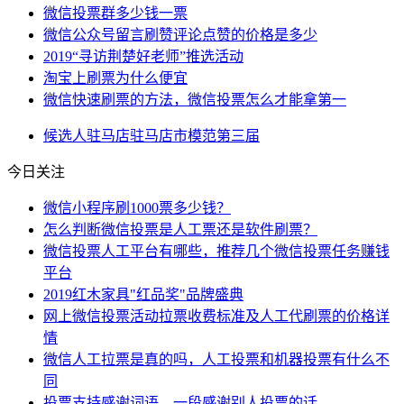
微信投票群多少钱一票
微信公众号留言刷赞评论点赞的价格是多少
2019“寻访荆楚好老师”推选活动
淘宝上刷票为什么便宜
微信快速刷票的方法，微信投票怎么才能拿第一
候选人
驻马店
驻马店市
模范
第三届
今日关注
微信小程序刷1000票多少钱？
怎么判断微信投票是人工票还是软件刷票？
微信投票人工平台有哪些，推荐几个微信投票任务赚钱
平台
2019红木家具"红品奖"品牌盛典
网上微信投票活动拉票收费标准及人工代刷票的价格详
情
微信人工拉票是真的吗，人工投票和机器投票有什么不
同
投票支持感谢词语，一段感谢别人投票的话