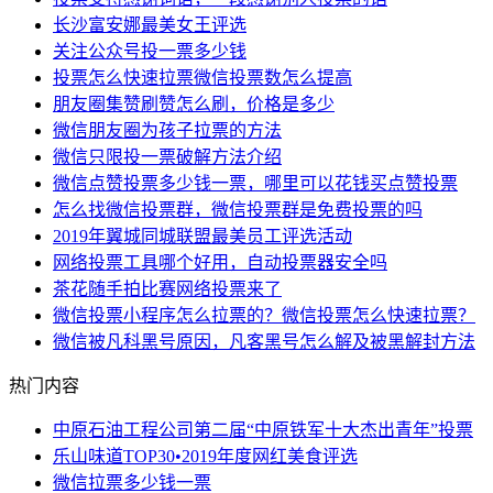
长沙富安娜最美女王评选
关注公众号投一票多少钱
投票怎么快速拉票微信投票数怎么提高
朋友圈集赞刷赞怎么刷，价格是多少
微信朋友圈为孩子拉票的方法
微信只限投一票破解方法介绍
微信点赞投票多少钱一票，哪里可以花钱买点赞投票
怎么找微信投票群，微信投票群是免费投票的吗
2019年翼城同城联盟最美员工评选活动
网络投票工具哪个好用，自动投票器安全吗
茶花随手拍比赛网络投票来了
微信投票小程序怎么拉票的？微信投票怎么快速拉票？
微信被凡科黑号原因，凡客黑号怎么解及被黑解封方法
热门内容
中原石油工程公司第二届“中原铁军十大杰出青年”投票
乐山味道TOP30•2019年度网红美食评选
微信拉票多少钱一票