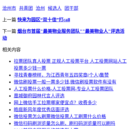
沧州市
共青团
沧州
候选人
团干部
上一篇
快来为园区“双十佳”打call
下一篇
烟台市首届"最美物业服务团队""最美物业人"评选活
动
相关内容
拉票团队真人投票 正规人工投票平台 人工投票网站人工
投票多少钱一票
寻找青春榜样，为江西青年五四奖章(个人)集赞
微信刷投票一般一票多少钱,微信刷投票软件有没有
人工投票什么价格-人工投票网-专业人工投票团队
凰城御府园林代言人评选
网上微信手工拉票哪家便宜点？收费多少
皓庭新风年度优秀店面评选
微信投票怎么刷票微信投票人工刷票什么价格
微信扫码刷浏览量怎么刷，刷扫码浏览量可以刷吗