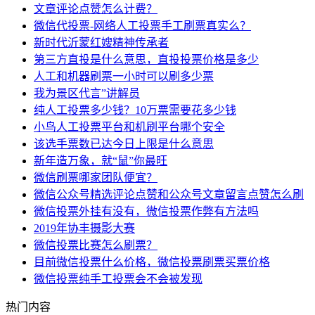
文章评论点赞怎么计费？
微信代投票-网络人工投票手工刷票真实么？
新时代沂蒙红嫂精神传承者
第三方直投是什么意思，直投投票价格是多少
人工和机器刷票一小时可以刷多少票
我为景区代言”讲解员
纯人工投票多少钱？10万票需要花多少钱
小鸟人工投票平台和机刷平台哪个安全
该选手票数已达今日上限是什么意思
新年造万象，就“鼠”你最旺
微信刷票哪家团队便宜？
微信公众号精选评论点赞和公众号文章留言点赞怎么刷
微信投票外挂有没有，微信投票作弊有方法吗
2019年协丰摄影大赛
微信投票比赛怎么刷票？
目前微信投票什么价格，微信投票刷票买票价格
微信投票纯手工投票会不会被发现
热门内容