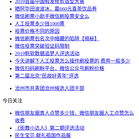
2019首届中国假发修剪造型大赛
晒阿华田波波冰，赢660元喜茶饮品券
微信刷票小助手微信刷投票安全么
人工投票多少钱1000票
投票价格不同的原因
微信刷票包名次中暗藏的陷阱【揭秘】
微信投票突破验证码限制
2019帆软数据追梦人评选活动
今天讲解下人工投票怎么操作刷投票的,费用一般多少
微信扫码刷粉平台，微信公众号刷粉价格
第二届北京“民政好青年”评选
沧州市
共青团
沧州
候选人
团干部
今日关注
微信朋友圈真人点赞多少钱，微信朋友圈人工点赞怎么
收费
《街舞小达人》第二期评选活动
民生宝贝,献礼祖国作品展