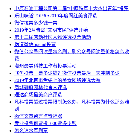
中原石油工程公司第二届“中原铁军十大杰出青年”投票
乐山味道TOP30•2019年度网红美食评选
微信拉票多少钱一票
2019年2月青岛“文明市民”评选开始
第十二届感动社区人物评选投票活动
伪造微信openid投票
微信公众号阅读量怎么刷，刷公众号阅读量价格怎么收
费
潮州最美科技工作者投票活动
飞鱼投票一票多少钱？微信投票最后一天冲刺多少
2019年北京市舌尖上的美食网络评选大赛
凰城御府园林代言人评选
通达商场最美商户评选
凡科投票超过投票限制怎么办，凡科投票为什么那么难
刷
微信文章留言点赞神器
专业投票刷票投1000票多少钱
怎么请水军刷票