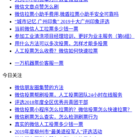
微信文章点赞怎么刷
微信拉票小助手费用,微盾拉票小助手安全可靠吗
“城市记忆 广州印象” 2019十大广州印象评选
当前微信人工拉票多少钱一票
参加工业清洗项目经理培训，更好为业主服务（第6组）
用什么方法可以多次投票，怎样才能多投票
人工投票怎么收费？微信如何快速拉票
一万
机器
票价
客服
一票
今日关注
微信朋友圈集赞的方法
微信投票帮刷投票，人工投票团队24小时在线服务
评选2018年度全区优秀共青团干部
微信投票小程序怎么拉票的？微信投票怎么快速拉票？
微信刷票怎么查实，怎么检测刷票行为
真实的微信人工投票多少钱一票
2019年度柳州市“最美退役军人”评选活动