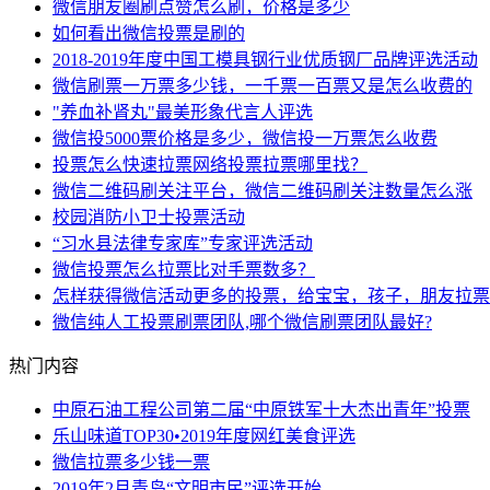
微信朋友圈刷点赞怎么刷，价格是多少
如何看出微信投票是刷的
2018-2019年度中国工模具钢行业优质钢厂品牌评选活动
微信刷票一万票多少钱，一千票一百票又是怎么收费的
"养血补肾丸"最美形象代言人评选
微信投5000票价格是多少，微信投一万票怎么收费
投票怎么快速拉票网络投票拉票哪里找？
微信二维码刷关注平台，微信二维码刷关注数量怎么涨
校园消防小卫士投票活动
“习水县法律专家库”专家评选活动
微信投票怎么拉票比对手票数多？
怎样获得微信活动更多的投票，给宝宝，孩子，朋友拉票
微信纯人工投票刷票团队,哪个微信刷票团队最好?
热门内容
中原石油工程公司第二届“中原铁军十大杰出青年”投票
乐山味道TOP30•2019年度网红美食评选
微信拉票多少钱一票
2019年2月青岛“文明市民”评选开始