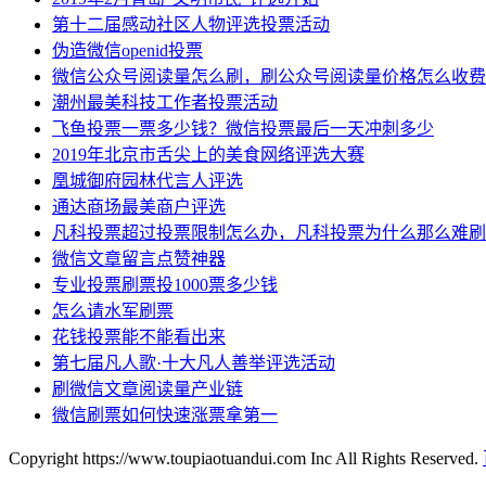
第十二届感动社区人物评选投票活动
伪造微信openid投票
微信公众号阅读量怎么刷，刷公众号阅读量价格怎么收费
潮州最美科技工作者投票活动
飞鱼投票一票多少钱？微信投票最后一天冲刺多少
2019年北京市舌尖上的美食网络评选大赛
凰城御府园林代言人评选
通达商场最美商户评选
凡科投票超过投票限制怎么办，凡科投票为什么那么难刷
微信文章留言点赞神器
专业投票刷票投1000票多少钱
怎么请水军刷票
花钱投票能不能看出来
第七届凡人歌·十大凡人善举评选活动
刷微信文章阅读量产业链
微信刷票如何快速涨票拿第一
Copyright https://www.toupiaotuandui.com Inc All Rights Reserved.