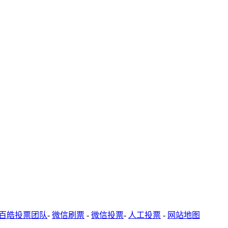
百皓投票团队
-
微信刷票
-
微信投票
-
人工投票
-
网站地图