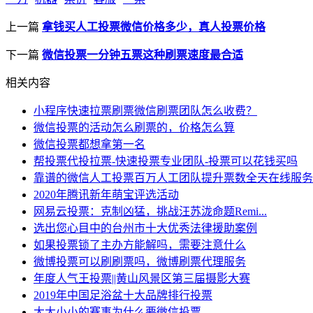
上一篇
拿钱买人工投票微信价格多少，真人投票价格
下一篇
微信投票一分钟五票这种刷票速度最合适
相关内容
小程序快速拉票刷票微信刷票团队怎么收费？
微信投票的活动怎么刷票的，价格怎么算
微信投票都想拿第一名
帮投票代投拉票-快速投票专业团队-投票可以花钱买吗
靠谱的微信人工投票百万人工团队提升票数全天在线服务
2020年腾讯新年萌宝评选活动
网易云投票：克制凶猛，挑战汪苏泷命题Remi...
选出您心目中的台州市十大优秀法律援助案例
如果投票锁了主办方能解吗，需要注意什么
微博投票可以刷刷票吗，微博刷票代理服务
年度人气王投票||黄山风景区第三届摄影大赛
2019年中国足浴盆十大品牌排行投票
大大小小的赛事为什么要微信投票