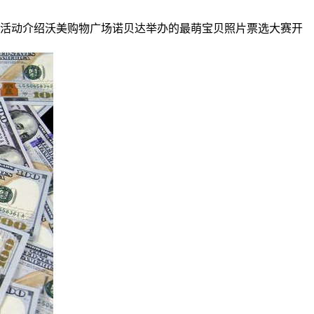
信每天只能投1票活动介绍沃美购物广场诺贝达举办的最萌宝贝照片票选大赛开