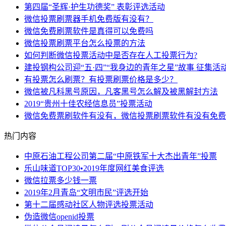
第四届“圣辉·护生功德奖” 表彰评选活动
微信投票刷票器手机免费版有没有？
微信免费刷票软件是真得可以免费吗
微信投票刷票平台怎么投票的方法
如何判断微信投票活动中是否存在人工投票行为?
建投钢构公司迎“五·四”“我身边的青年之星”故事 征集活
有投票怎么刷票？有投票刷票价格是多少？
微信被凡科黑号原因，凡客黑号怎么解及被黑解封方法
2019“贵州十佳农经信息员”投票活动
微信免费票刷软件有没有，微信投票刷票软件有没有免费
热门内容
中原石油工程公司第二届“中原铁军十大杰出青年”投票
乐山味道TOP30•2019年度网红美食评选
微信拉票多少钱一票
2019年2月青岛“文明市民”评选开始
第十二届感动社区人物评选投票活动
伪造微信openid投票