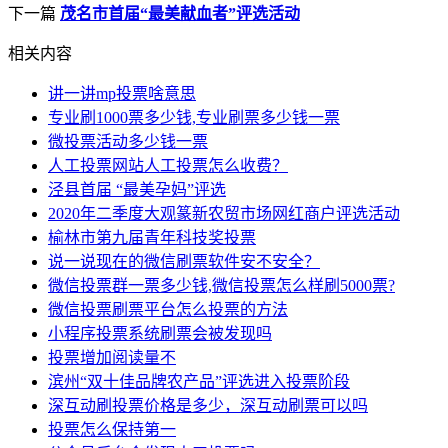
下一篇
茂名市首届“最美献血者”评选活动
相关内容
讲一讲mp投票啥意思
专业刷1000票多少钱,专业刷票多少钱一票
微投票活动多少钱一票
人工投票网站人工投票怎么收费？
泾县首届 “最美孕妈”评选
2020年二季度大观篆新农贸市场网红商户评选活动
榆林市第九届青年科技奖投票
说一说现在的微信刷票软件安不安全？
微信投票群一票多少钱,微信投票怎么样刷5000票?
微信投票刷票平台怎么投票的方法
小程序投票系统刷票会被发现吗
投票增加阅读量不
滨州“双十佳品牌农产品”评选进入投票阶段
深互动刷投票价格是多少，深互动刷票可以吗
投票怎么保持第一