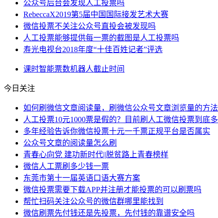
公众号后台会发现人工投票吗
RebeccaX2019第5届中国国际接发艺术大赛
微信投票不关注公众号直投会被发现吗
人工投票能够提供每一票的截图是人工投票吗
寿光电视台2018年度“十佳百姓记者”评选
课时
智能
票数
机器人
截止时间
今日关注
如何刷微信文章阅读量，刷微信公众号文章浏览量的方法
人工投票10元1000票是假的？目前刷人工微信投票到底
多年经验告诉你微信投票十元一千票正规平台是否属实
公众号文章的阅读量怎么刷
青春心向党 建功新时代||脱贫路上青春榜样
微信人工票刷多少钱一票
东莞市第十一届英语口语大赛方案
微信投票需要下载APP并注册才能投票的可以刷票吗
帮忙扫码关注公众号的微信群哪里能找到
微信刷票先付钱还是先投票，先付钱的靠谱安全吗