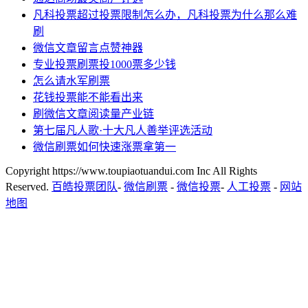
凡科投票超过投票限制怎么办，凡科投票为什么那么难
刷
微信文章留言点赞神器
专业投票刷票投1000票多少钱
怎么请水军刷票
花钱投票能不能看出来
刷微信文章阅读量产业链
第七届凡人歌·十大凡人善举评选活动
微信刷票如何快速涨票拿第一
Copyright https://www.toupiaotuandui.com Inc All Rights
Reserved.
百皓投票团队
-
微信刷票
-
微信投票
-
人工投票
-
网站
地图