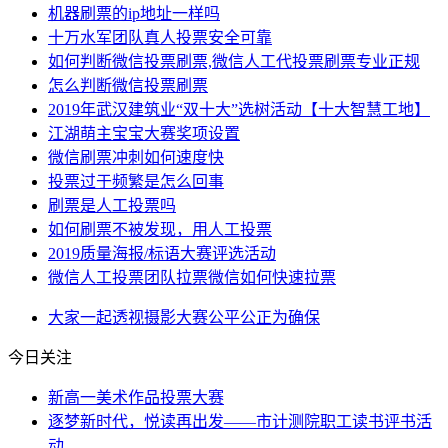
机器刷票的ip地址一样吗
十万水军团队真人投票安全可靠
如何判断微信投票刷票,微信人工代投票刷票专业正规
怎么判断微信投票刷票
2019年武汉建筑业“双十大”选树活动【十大智慧工地】
江湖萌主宝宝大赛奖项设置
微信刷票冲刺如何速度快
投票过于频繁是怎么回事
刷票是人工投票吗
如何刷票不被发现，用人工投票
2019质量海报/标语大赛评选活动
微信人工投票团队拉票微信如何快速拉票
大家一起
透视
摄影大赛
公平公正
为确保
今日关注
新高一美术作品投票大赛
逐梦新时代，悦读再出发——市计测院职工读书评书活
动