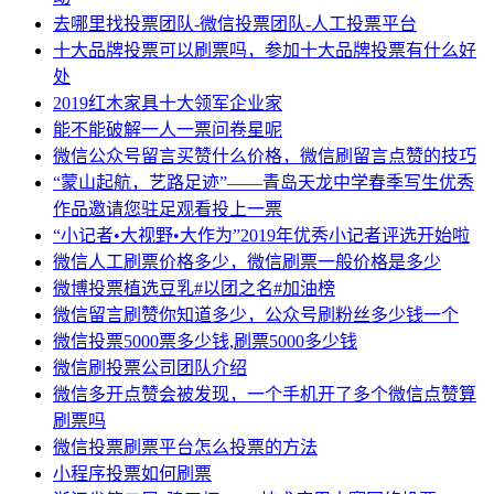
去哪里找投票团队-微信投票团队-人工投票平台
十大品牌投票可以刷票吗，参加十大品牌投票有什么好
处
2019红木家具十大领军企业家
能不能破解一人一票问卷星呢
微信公众号留言买赞什么价格，微信刷留言点赞的技巧
“蒙山起航，艺路足迹”——青岛天龙中学春季写生优秀
作品邀请您驻足观看投上一票
“小记者•大视野•大作为”2019年优秀小记者评选开始啦
微信人工刷票价格多少，微信刷票一般价格是多少
微博投票植选豆乳#以团之名#加油榜
微信留言刷赞你知道多少，公众号刷粉丝多少钱一个
微信投票5000票多少钱,刷票5000多少钱
微信刷投票公司团队介绍
微信多开点赞会被发现，一个手机开了多个微信点赞算
刷票吗
微信投票刷票平台怎么投票的方法
小程序投票如何刷票