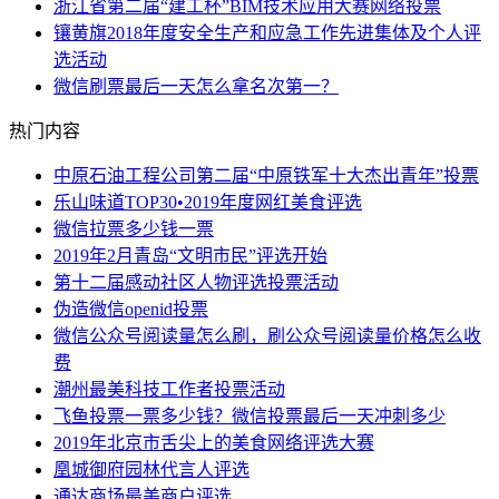
浙江省第二届“建工杯”BIM技术应用大赛网络投票
镶黄旗2018年度安全生产和应急工作先进集体及个人评
选活动
微信刷票最后一天怎么拿名次第一？
热门内容
中原石油工程公司第二届“中原铁军十大杰出青年”投票
乐山味道TOP30•2019年度网红美食评选
微信拉票多少钱一票
2019年2月青岛“文明市民”评选开始
第十二届感动社区人物评选投票活动
伪造微信openid投票
微信公众号阅读量怎么刷，刷公众号阅读量价格怎么收
费
潮州最美科技工作者投票活动
飞鱼投票一票多少钱？微信投票最后一天冲刺多少
2019年北京市舌尖上的美食网络评选大赛
凰城御府园林代言人评选
通达商场最美商户评选