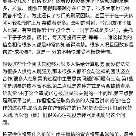
能够投几次？价格多少？随着投投投票选举举活动的越来越
多，拉票、 刷票正变得越来越存在广泛了，很多大家也已经
责备不怪了。为此还有了专门的刷票团队，甚至于于在一天内
就可轻松“刷”上万 票或者更多。最初的时刻，“好朋友孩子加
入比赛，有空请你帮个忙投个票”、“同学表妹是多少号，委托
一下子子大家，帮 忙，每天可投帮三票”等等……诸这样类的
信息相信很多人都是非常的知道得清楚。很多人况且回数多遭
遇过“求投票”，真是十 分的不畅快难受不畅快苦恼。
假设这些个个团队只能够为很多人供给计算服务,而没得法法
为很多人供给人刷服务,那末很多人都不会与这样的团队竖立
合作,很多人在刷票的过程中主要思索问题的问题有三点,第1些
就是刷票的成本高不高,第二点就是这种方式是否会被稽查系
统发觉?由于这个造成账号被,这是很关键的一个问题,第三点就
是刷票平台的工作担担担任职务务务的人是否讲求诚信?在合
作的过程中,是否会存在诈骗客户的行为?是否会运用机刷代替
人刷,所以他（她）们很关心注视投票神器是机刷吗这个问
题。
投票微信投票什么价位？由于微信的官方投票非常简单，风格