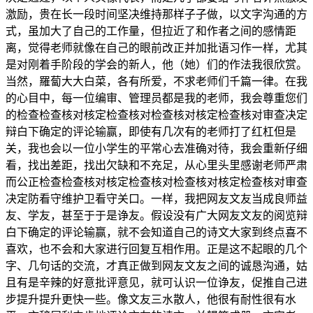
激励，贵在长一段时间坚决维持那样子子做，以文字沟通的方
式，虽加大了自己的工作量，但拉近了和作者之间的感情距
离，觉得老师就像在自己的眼前改正并加批语习作一样，尤其
是对刚着手阶段的学会的新人，他（她）们的作法我很欣赏。
当然，羅蔔大大白菜，各有所爱，不求老师们千篇一律。在我
的心目中，每一位编审、管理员都是我的老师，我会尊重您们
的检查检查核对核定检查核对检查核对核定检查核对审查决定
辩白下确定的评论输赢，即使有几次有的老师打了红杠但是
关，我也会以一位小学生的平常心去准确对待，我会重新仔细
看，找出差距，找出欠缺和不充足，从心里头里感谢老师严肃
而公正检查检查核对核定检查核对检查核对核定检查核对审查
决定防看守维护卫看守关口。一样，我把网友文友当成良师益
友、学友，甚至于于是诤友。假设没有广大网友文友的阅览辩
白下确定的评论输赢，就不会知道自己的诗文大家到终点喜不
喜欢，也不会和大家进行回复互相作用。正是这不起眼的几个
字、几句话的交流，才真正做到网友文友之间的诚恳沟通，姑
且有是辛辣的好意批评意见，就可认识一位诤友，促推自己进
步提升提升更快一些。像文友三水散人，他很有耐性很有水