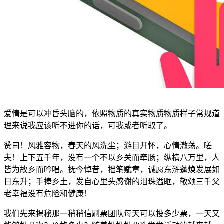
爱情是可以冲昏头脑的，依照物质的真实物质物质样子常规道
理来说我应该听不进你的话，可我或者听取了。
赞曰！风雅容物，春天的风洗尘；游目开怀，心情激荡。嗟
夫！上下五千年，没有一个不以乡关而牵肠；纵横八万里，人
皆为故乡而吟唱。抚今悼昔，拙笔赋章，诚愿东浒蓬焕发展如
日东升；手捧乡土，发自心里头感谢的泪珠溢眶，敬颂三千父
老幸福没有危险和健康！
我们先来揭秘那一稍稍信刷票团队每天可以投多少票，一天又