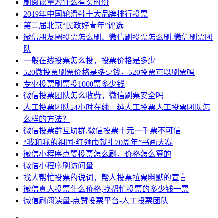
刷阅读量为什么有实时价
2019年中国轮滑鞋十大品牌排行投票
第二届北京“民政好青年”评选
微信朋友圈投票怎么刷、微信刷投票怎么刷-微信刷票团
队
一般在线投票怎么投，投票价格是多少
520微投票刷票价格是多少钱，520投票可以刷票吗
专业投票刷票投1000票多少钱
微信投票团队怎么收费，微信刷票安全吗
人工投票团队24小时在线，纯人工投票人工投票团队怎
么样的方法？
微信投票群互助群,微信投票十元一千票不可信
“我和我的祖国·红领巾献礼70周年”书画大赛
微信小程序点赞投票怎么刷，价格怎么算的
微信小程序刷访问量
找人帮忙投票的说词，帮人投票拉票幽默的宣言
微信真人投票什么价格,找帮忙投票的多少钱一票
微信刷阅读量-点赞投票平台-人工投票团队