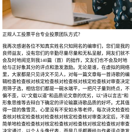
正规人工投票平台专业投票团队方式？
我再次感谢各位不知真实姓名只知网名的编审们，您们是我的
良师益友，没有您们的辛勤尽量尽量和无私呈献，网友们就不
会及时地阅览到我140篇（首）的拙作，文友们也不会及时地
给与正好象其分的评点和激发激励。无论是谁，在虚拟的网络
里，大家都是只见诗文不见人，对每一篇文章每一首诗歌的编
辑检查检查核对核定检查核对检查核对核定检查核对审查决定
用筛子选，相信您们都是一碗水端平，一把尺子量到终点，不
偏不歪，以“文载以道”和品质论文章的优劣，以“诗以言志”和
形象思维等去辩白下确定的评论输赢诗歌品质的好坏。尤其值
得一提的像雪灵、心里没有不安如水等老师，每次诗文检查检
查核对核定检查核对检查核对核定检查核对审查决定后，不是
简单地检查检查核对核定检查核对检查核对核定检查核对审查
决定通过，以个人头像代表，而是几乎都要给与作者评点激发