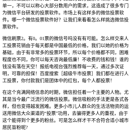
单一，不可以以称心大部分数用户的需求，这造成了很多专门
为微信平台研发的投票软件。市场上有这样多的微信投票软
件。哪一个微信投票软件好？让我们来看看怎么样挑选微信投
票软件。
微信刷票2。有0。01票的微信号吗没有有可能。怎么样交来人
工投票花销由于每天都是中国最低的价格，我们以她的价格为
基础，由于有非常多的投票环节，所以每个价格都不同，困难
程度也不同，你可以每天咨询最低廉！不收费的钱和钱！谁的
钱没有落在天空！报纸电视台强烈推荐每一天，通过多次证
明，可靠的担保！百度搜索［超级牛市投票］我们都在进行人
工投票，你付款我们是团体中的红包，每个人都投票！
在这个充满网络信息的时期，微信担任着一个主要的人物。尤
其是当今最广泛流行的微信投票。微信吸粉的手法更是各式各
样，但也变得越发困难。更多小市儿人群众的生活活物资的运
送用微信大众渠道的“投票”功用，去骗得更多人的重视，由于
这个能得到个更多的粉丝。可是怎么样才干不合符合适小城市
居民盲粉呢?