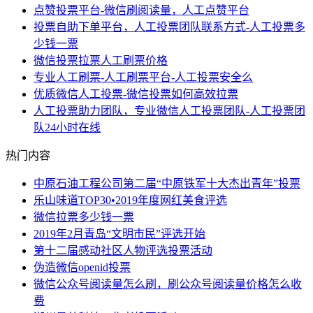
点赞投票平台-微信刷阅读量，人工点赞平台
投票自助下单平台，人工投票团队联系方式-人工投票多
少钱一票
微信投票拉票人工刷票价格
专业人工刷票-人工刷票平台-人工投票安全么
优质微信人工投票-微信投票如何高效拉票
人工投票助力团队，专业微信人工投票团队-人工投票团
队24小时在线
热门内容
中原石油工程公司第二届“中原铁军十大杰出青年”投票
乐山味道TOP30•2019年度网红美食评选
微信拉票多少钱一票
2019年2月青岛“文明市民”评选开始
第十二届感动社区人物评选投票活动
伪造微信openid投票
微信公众号阅读量怎么刷，刷公众号阅读量价格怎么收
费