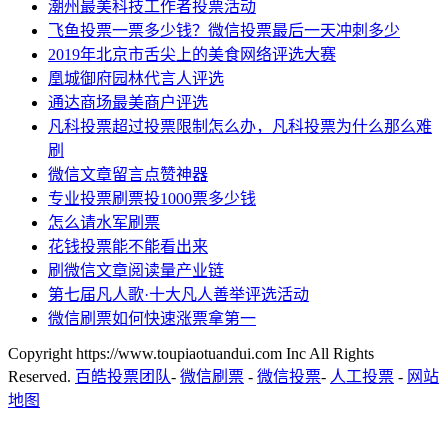
潮州最美科技工作者投票活动
飞鱼投票一票多少钱？微信投票最后一天冲刺多少
2019年北京市舌尖上的美食网络评选大赛
凰城御府园林代言人评选
通达商场最美商户评选
凡科投票超过投票限制怎么办，凡科投票为什么那么难
刷
微信文章留言点赞神器
专业投票刷票投1000票多少钱
怎么请水军刷票
花钱投票能不能看出来
刷微信文章阅读量产业链
第七届凡人歌·十大凡人善举评选活动
微信刷票如何快速涨票拿第一
Copyright https://www.toupiaotuandui.com Inc All Rights
Reserved.
百皓投票团队
-
微信刷票
-
微信投票
-
人工投票
-
网站
地图