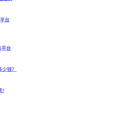
平台
务平台
多少钱？
?