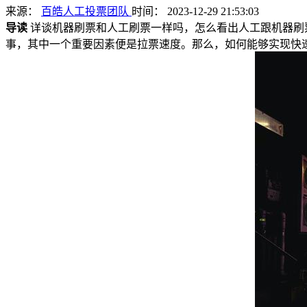
来源：
百皓人工投票团队
时间： 2023-12-29 21:53:03
导读
详谈机器刷票和人工刷票一样吗，怎么看出人工跟机器刷
事，其中一个重要因素便是拉票速度。那么，如何能够实现快速有