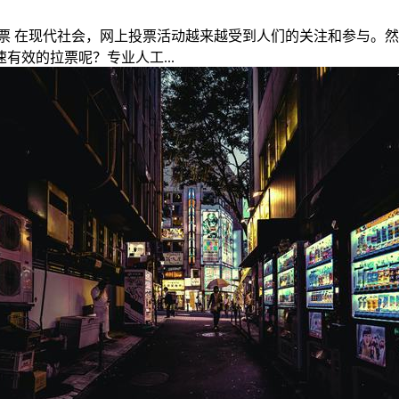
票 在现代社会，网上投票活动越来越受到人们的关注和参与。
效的拉票呢？专业人工...