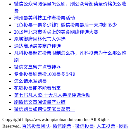
微信公众号阅读量怎么刷，刷公众号阅读量价格怎么收
费
潮州最美科技工作者投票活动
飞鱼投票一票多少钱？微信投票最后一天冲刺多少
2019年北京市舌尖上的美食网络评选大赛
凰城御府园林代言人评选
通达商场最美商户评选
凡科投票超过投票限制怎么办，凡科投票为什么那么难
刷
微信文章留言点赞神器
专业投票刷票投1000票多少钱
怎么请水军刷票
花钱投票能不能看出来
第七届凡人歌·十大凡人善举评选活动
刷微信文章阅读量产业链
微信刷票如何快速涨票拿第一
Copyright https://www.toupiaotuandui.com Inc All Rights
Reserved.
百皓投票团队
-
微信刷票
-
微信投票
-
人工投票
-
网站