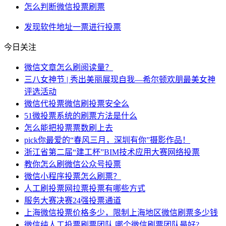
怎么判断微信投票刷票
发现
软件
地址
一票
进行投票
今日关注
微信文章怎么刷阅读量？
三八女神节 | 秀出美丽展现自我—希尔顿欢朋最美女神
评选活动
微信代投票微信刷投票安全么
51微投票系统的刷票方法是什么
怎么能把投票票数刷上去
pick你最爱的“春风三月，深圳有你”摄影作品！
浙江省第二届“建工杯”BIM技术应用大赛网络投票
教你怎么刷微信公众号投票
微信小程序投票怎么刷票？
人工刷投票网拉票投票有哪些方式
服务大赛决赛24强投票通道
上海微信投票价格多少，限制上海地区微信刷票多少钱
微信纯人工投票刷票团队,哪个微信刷票团队最好?