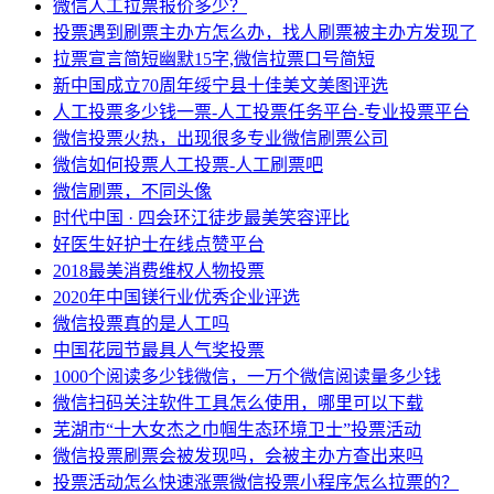
微信人工拉票报价多少？
投票遇到刷票主办方怎么办，找人刷票被主办方发现了
拉票宣言简短幽默15字,微信拉票口号简短
新中国成立70周年绥宁县十佳美文美图评选
人工投票多少钱一票-人工投票任务平台-专业投票平台
微信投票火热，出现很多专业微信刷票公司
微信如何投票人工投票-人工刷票吧
微信刷票，不同头像
时代中国 · 四会环江徒步最美笑容评比
好医生好护士在线点赞平台
2018最美消费维权人物投票
2020年中国镁行业优秀企业评选
微信投票真的是人工吗
中国花园节最具人气奖投票
1000个阅读多少钱微信，一万个微信阅读量多少钱
微信扫码关注软件工具怎么使用，哪里可以下载
芜湖市“十大女杰之巾帼生态环境卫士”投票活动
微信投票刷票会被发现吗，会被主办方查出来吗
投票活动怎么快速涨票微信投票小程序怎么拉票的？