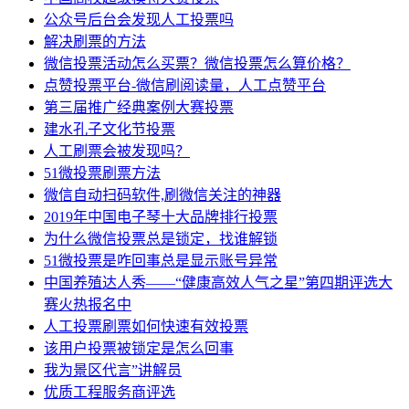
公众号后台会发现人工投票吗
解决刷票的方法
微信投票活动怎么买票？微信投票怎么算价格？
点赞投票平台-微信刷阅读量，人工点赞平台
第三届推广经典案例大赛投票
建水孔子文化节投票
人工刷票会被发现吗？
51微投票刷票方法
微信自动扫码软件,刷微信关注的神器
2019年中国电子琴十大品牌排行投票
为什么微信投票总是锁定，找谁解锁
51微投票是咋回事总是显示账号异常
中国养殖达人秀——“健康高效人气之星”第四期评选大
赛火热报名中
人工投票刷票如何快速有效投票
该用户投票被锁定是怎么回事
我为景区代言”讲解员
优质工程服务商评选