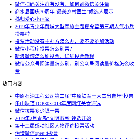
微信扫码关注群有没有，如何刷微信关注量
商水县国庆70周年“最美乡村医生”候选人展示
秭归爱心小画家
2019年青少年黄埔大型军旅主题夏令营第三期人气小兵
投票啦！
投票活动没有主办方怎么办，要不要参加活动
微信小程序投票怎么刷票？
新浪微博怎么刷投票，详细投票教程
微信公众号阅读量怎么刷，刷公众号阅读量价格怎么收
费
热门内容
中原石油工程公司第二届“中原铁军十大杰出青年”投票
乐山味道TOP30•2019年度网红美食评选
微信拉票多少钱一票
2019年2月青岛“文明市民”评选开始
第十二届感动社区人物评选投票活动
伪造微信openid投票