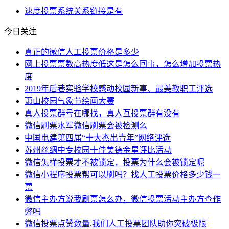
速度
投票系统
关系
链接
是有
今日关注
真正的微信人工投票价格是多少
网上投票票数高热度低这是怎么回事，怎么增加投票热
度
2019年后巷实验学校感动校园新事、最美教职工评选
萧山校园气象节绘画大赛
真人投票群号在哪找，真人互投票群有没有
微信刷票水军微信刷票会被检测么
中国电建第四届“十大杰出青年”网络评选
苏州丝绸中专校园十佳美德金星评比活动
微信怎样投票才不被锁定，投票为什么会被锁定呢
微信小程序投票帮可以刷吗？找人工投票价格多少钱一
票
微信主办方说我刷票怎么办，微信投票活动主办方查作
弊吗
微信投票点赞数量,我们人工投票团队助你突破极限