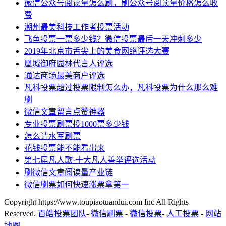
微信公众号阅读量怎么刷，刷公众号阅读量价格怎么收
费
潮州最美科技工作者投票活动
飞鱼投票一票多少钱？微信投票最后一天冲刺多少
2019年北京市舌尖上的美食网络评选大赛
凰城御府园林代言人评选
通达商场最美商户评选
凡科投票超过投票限制怎么办，凡科投票为什么那么难
刷
微信文章留言点赞神器
专业投票刷票投1000票多少钱
怎么请水军刷票
花钱投票能不能看出来
第七届凡人歌·十大凡人善举评选活动
刷微信文章阅读量产业链
微信刷票如何快速涨票拿第一
Copyright https://www.toupiaotuandui.com Inc All Rights
Reserved.
百皓投票团队
-
微信刷票
-
微信投票
-
人工投票
-
网站
地图