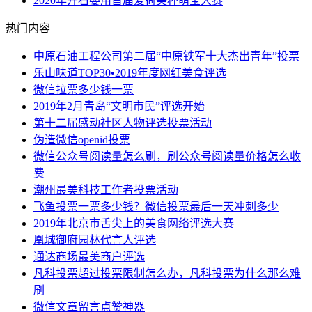
2020年开石婴用首届爱荷美杯萌宝大赛
热门内容
中原石油工程公司第二届“中原铁军十大杰出青年”投票
乐山味道TOP30•2019年度网红美食评选
微信拉票多少钱一票
2019年2月青岛“文明市民”评选开始
第十二届感动社区人物评选投票活动
伪造微信openid投票
微信公众号阅读量怎么刷，刷公众号阅读量价格怎么收
费
潮州最美科技工作者投票活动
飞鱼投票一票多少钱？微信投票最后一天冲刺多少
2019年北京市舌尖上的美食网络评选大赛
凰城御府园林代言人评选
通达商场最美商户评选
凡科投票超过投票限制怎么办，凡科投票为什么那么难
刷
微信文章留言点赞神器