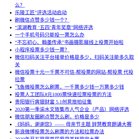
么？
乐陵工匠”评选活动启动
刷微信点赞多少钱一个？
“滨湖教育 ‘五四’青年奖章”网络评选
一个手机号码只能投一票怎么办
“不忘初心、翰墨传承”书画摄影展线上投票开始啦
小程序投票多少钱一票？
微信扫码关注平台接单价格是多少，扫码关注能多久取
关
微信投票十元一千票不可信-帮投票的网站-帮投票 代投
拉票
飞鱼微投票怎么刷票，一千票多少钱一万票多少钱
投票人工团队8元1000票快速拉票投票的方法
贵阳银行爽银财富 5.1创意旅拍征集
2020第一季渝水文旅集市人气企业（产品）网络评选
微信朋友圈刷点赞怎么刷，价格是多少
《妈妈，谢谢您》—— 母亲节主题 鋅慧教育朗诵大赛
新浪微博投票怎么刷票的方法和拉票办法