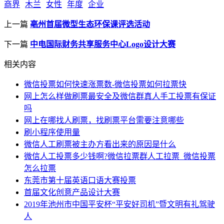
商界
木兰
女性
年度
企业
上一篇
亳州首届微型生态环保课评选活动
下一篇
中电国际财务共享服务中心Logo设计大赛
相关内容
微信投票如何快速涨票数-微信投票如何拉票快
网上怎么样做刷票最安全及微信群真人手工投票有保证
吗
网上在哪找人刷票，找刷票平台需要注意哪些
刷小程序使用量
微信人工刷票被主办方看出来的原因是什么
微信人工投票多少钱啊?微信拉票群人工拉票_微信投票
怎么拉票
东莞市第十届英语口语大赛投票
首届文化创意产品设计大赛
2019年池州市中国平安杯“平安好司机”暨文明有礼驾驶
人