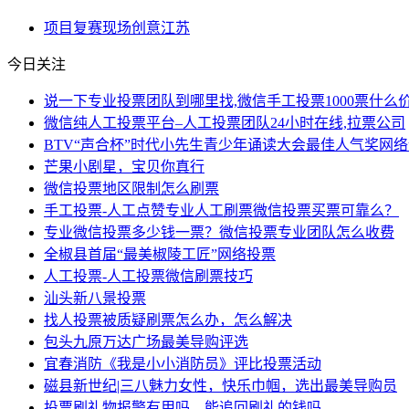
项目
复赛
现场
创意
江苏
今日关注
说一下专业投票团队到哪里找,微信手工投票1000票什么价
微信纯人工投票平台–人工投票团队24小时在线,拉票公司
BTV“声合杯”时代小先生青少年诵读大会最佳人气奖网
芒果小剧星，宝贝你真行
微信投票地区限制怎么刷票
手工投票-人工点赞专业人工刷票微信投票买票可靠么？
专业微信投票多少钱一票？微信投票专业团队怎么收费
全椒县首届“最美椒陵工匠”网络投票
人工投票-人工投票微信刷票技巧
汕头新八景投票
找人投票被质疑刷票怎么办，怎么解决
包头九原万达广场最美导购评选
宜春消防《我是小小消防员》评比投票活动
磁县新世纪|三八魅力女性，快乐巾帼，选出最美导购员
投票刷礼物报警有用吗，能追回刷礼的钱吗