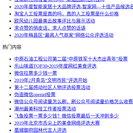
2020年度智能家居十大品牌评选-智家网—十佳产品候选
淘宝人工投票是真的吗，真的人工投票是什么价格
欧风幼儿园最美云故事评比与展示活动
求点赞的俏皮话，求人点赞的话语
2020年梅县区“最具人气商家”网络公众评选活动
热门内容
中原石油工程公司第二届“中原铁军十大杰出青年”投票
乐山味道TOP30•2019年度网红美食评选
微信拉票多少钱一票
2019年2月青岛“文明市民”评选开始
第十二届感动社区人物评选投票活动
伪造微信openid投票
微信公众号阅读量怎么刷，刷公众号阅读量价格怎么收费
潮州最美科技工作者投票活动
飞鱼投票一票多少钱？微信投票最后一天冲刺多少
2019年北京市舌尖上的美食网络评选大赛
凰城御府园林代言人评选