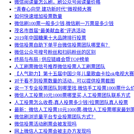
微信阅读量怎么刷，刷公众号阅读量价格
“青春心向党 建功新时代”微视频大赛
如何快速增加投票数量
微信刷100票一般多少钱,微信刷一万票是多少钱
茂名市首届“最美献血者”评选活动
2019年中国糖果十大品牌排行投票
微信投票自助下单平台微信投票团队哪里有？
微信公众号搜号粉丝和扫码粉丝的区别
终局与布局 | 供应链峰会暨TOP榜单
人工刷票微信号推荐微信投票人工刷票团队
【人气助力】第十五届中国少年儿童歌曲卡拉ok电视大
对于看不到投票数量的活动，可以提供投票截图
说一下专业投票团队到哪里找,微信手工投票1000票什么价
微信人工投票10元1000票哪里买,人工投票团队联系方式
人工投票怎么收费-真人投票多少钱?拉票团队真人投票
最新：微信人工投票10元1000票-微信人工投票哪家最划
微信刷浏览量平台专业投票团队方式？
微信投票活动刷票会被发现吗
网上微信人工投票会被主办方发现吗