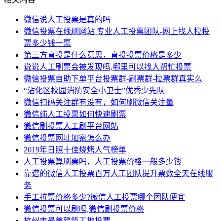
微信说人工投票是真的吗
微信投票在线刷网站 专业人工投票团队-网上找人拉投
票多少钱一票
第三方直投是什么意思，直投投票价格是多少
说说人工刷票会被发现吗,哪里可以找人帮忙投票
微信投票自助下单平台投票群-刷票群-拉票群真实么
“沾化区校园消防安全小卫士”优秀少先队
微信扫码关注群有没有，如何刷微信关注量
微信纯人工投票如何快速刷票
微信刷投票人工刷平台网站
微信投票网址加密怎么办
2019年日照十佳烧烤人气榜单
人工投票算刷票吗，人工投票价格一般多少钱
靠谱的微信人工投票百万人工团队提升票数全天在线服
务
手工拉票价格多少?微信人工投票哪个团队便宜
微信投票可以刷吗,微信刷投票价格
杭州市最美建筑工地投票