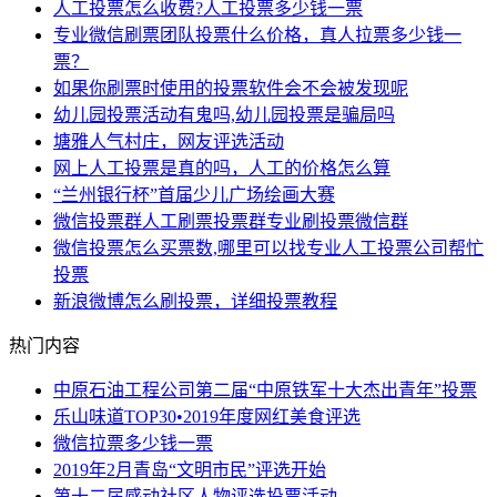
人工投票怎么收费?人工投票多少钱一票
专业微信刷票团队投票什么价格，真人拉票多少钱一
票？
如果你刷票时使用的投票软件会不会被发现呢
幼儿园投票活动有鬼吗,幼儿园投票是骗局吗
塘雅人气村庄，网友评选活动
网上人工投票是真的吗，人工的价格怎么算
“兰州银行杯”首届少儿广场绘画大赛
微信投票群人工刷票投票群专业刷投票微信群
微信投票怎么买票数,哪里可以找专业人工投票公司帮忙
投票
新浪微博怎么刷投票，详细投票教程
热门内容
中原石油工程公司第二届“中原铁军十大杰出青年”投票
乐山味道TOP30•2019年度网红美食评选
微信拉票多少钱一票
2019年2月青岛“文明市民”评选开始
第十二届感动社区人物评选投票活动