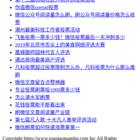
伪造微信openid投票
微信公众号阅读量怎么刷，刷公众号阅读量价格怎么收
费
潮州最美科技工作者投票活动
飞鱼投票一票多少钱？微信投票最后一天冲刺多少
2019年北京市舌尖上的美食网络评选大赛
凰城御府园林代言人评选
通达商场最美商户评选
凡科投票超过投票限制怎么办，凡科投票为什么那么难
刷
微信文章留言点赞神器
专业投票刷票投1000票多少钱
怎么请水军刷票
花钱投票能不能看出来
刷微信文章阅读量产业链
第七届凡人歌·十大凡人善举评选活动
微信刷票如何快速涨票拿第一
Copyright https://www.toupiaotuandui.com Inc All Rights