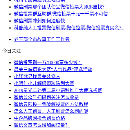
微信刷票那个团队便宜微信投票大师那里找？
微信投票群互助群,微信投票十元一千票不可信
微信刷票冲刺如何速度快
科普纯人工投票微信刷票-微信拉票-微信投票真实么？
老干部
全市
故事
工作
工作者
今日关注
微信投票刷一万/10000票多少钱？
最美三峡摄影大赛“人气作品”评选活动
小胖熊寻找最美装修人
小明仁小儿解感颗粒陈列大赛
2019星光二外第二届小语种推广大使选拔赛
微信公众号扫码刷关注怎么收费
微信只限投一票破解投票的方法教程
怎么人工刷票，人工刷票怎么刷的呢
中企品牌网投票刷票价格
微信文章怎么增加阅读量？