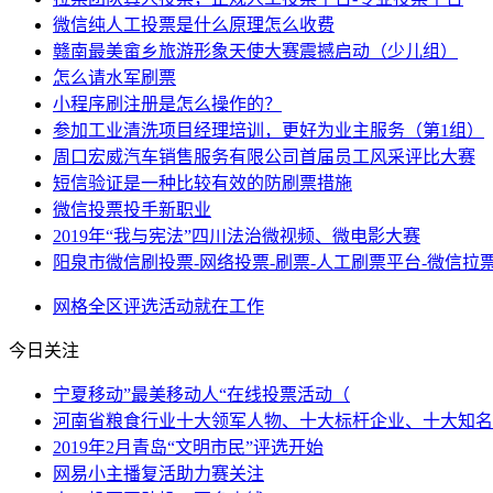
微信纯人工投票是什么原理怎么收费
赣南最美畲乡旅游形象天使大赛震撼启动（少儿组）
怎么请水军刷票
小程序刷注册是怎么操作的？
参加工业清洗项目经理培训，更好为业主服务（第1组）
周口宏威汽车销售服务有限公司首届员工风采评比大赛
短信验证是一种比较有效的防刷票措施
微信投票投手新职业
2019年“我与宪法”四川法治微视频、微电影大赛
阳泉市微信刷投票-网络投票-刷票-人工刷票平台-微信拉
网格
全区
评选活动
就在
工作
今日关注
宁夏移动”最美移动人“在线投票活动（
河南省粮食行业十大领军人物、十大标杆企业、十大知名
2019年2月青岛“文明市民”评选开始
网易小主播复活助力赛关注