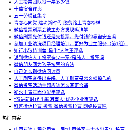
人工投票团队投一票多少钱
十佳宿舍评比
五一劳模征集令
青春心向党 建功新时代||脱贫路上青春榜样
微信投票刷票会被主办方发现吗详解
微信刷票先付钱还是先投票，先付钱的靠谱安全吗
参加工业清洗项目经理培训，更好为业主服务（第1组）
知行小狼特训营“最牛”人气王评选
说到微信人工投票多少一票?是纯人工投票吗
微信朋友圈为孩子拉票的方法
自己怎么刷微信阅读量
人工刷票查得出来吗，人工刷票是怎么样操作的
微信投票活动主题应该怎么写更合适
衡水市青年岗位能手评选
“奋进新时代 出彩河南人”优秀企业家评选
科普微信拉票-投票-微信投票拉票-网络投票吧
热门内容
中原石油工程公司第二届“中原铁军十大杰出青年”投票