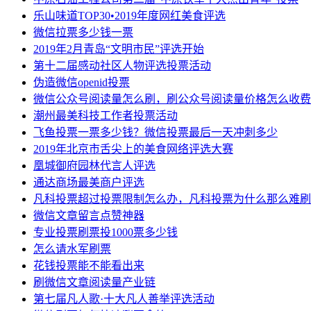
乐山味道TOP30•2019年度网红美食评选
微信拉票多少钱一票
2019年2月青岛“文明市民”评选开始
第十二届感动社区人物评选投票活动
伪造微信openid投票
微信公众号阅读量怎么刷，刷公众号阅读量价格怎么收费
潮州最美科技工作者投票活动
飞鱼投票一票多少钱？微信投票最后一天冲刺多少
2019年北京市舌尖上的美食网络评选大赛
凰城御府园林代言人评选
通达商场最美商户评选
凡科投票超过投票限制怎么办，凡科投票为什么那么难刷
微信文章留言点赞神器
专业投票刷票投1000票多少钱
怎么请水军刷票
花钱投票能不能看出来
刷微信文章阅读量产业链
第七届凡人歌·十大凡人善举评选活动