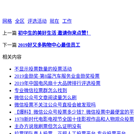
网格
全区
评选活动
就在
工作
上一篇
初中生的美好生活 邀请你来点赞！
下一篇
2019好又多购物中心最佳员工
相关内容
不显示投票数量的投票活动
2019金勋奖·第8届汽车服务业金勋奖投票
2019年中国电风扇十大品牌排行评选投票
专业微信拉票群怎么找到
微信公众号文章阅读量怎么刷
微信投票不关注公众号直投会被发现吗
【爆料】微信公众号投票多少钱？微信投票中最便宜的平
1978新时代电影电视节全国十佳影视作品和人物观众投票
主办方说我刷票但怎么证明没有
拉票团队真人投票，正规人工投票平台-专业投票平台