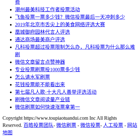
费
潮州最美科技工作者投票活动
飞鱼投票一票多少钱？微信投票最后一天冲刺多少
2019年北京市舌尖上的美食网络评选大赛
凰城御府园林代言人评选
通达商场最美商户评选
凡科投票超过投票限制怎么办，凡科投票为什么那么难
刷
微信文章留言点赞神器
专业投票刷票投1000票多少钱
怎么请水军刷票
花钱投票能不能看出来
第七届凡人歌·十大凡人善举评选活动
刷微信文章阅读量产业链
微信刷票如何快速涨票拿第一
Copyright https://www.toupiaotuandui.com Inc All Rights
Reserved.
百皓投票团队
-
微信刷票
-
微信投票
-
人工投票
-
网站
地图