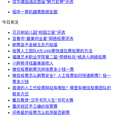
信华建国酒店首届“魅力女神”评选
程序
一票
机器
票数
朋友圈
今日关注
贝贝树幼儿园“校园之星”评选
宜春市“最美创业者”网络投票评选
刷票会不会被主办方知道
投票人工团队8元1000票快速拉票投票的方法
福建艺术职业学院第二届“师德标兵”候选人网络投票
小胖熊寻找最美装修人
微信投票刷票怎样收费多少钱一票
微信投票怎么刷票安全？人工投票如何快速刷票？投一
票多少钱
靠谱的人工代投票网站有哪些？哪里有微信投票团队的
联系方式
戴氏教育“汉字书写人生”书写大赛
重庆校区手工编织投票赛
问卷星的投票怎么检测是否刷票