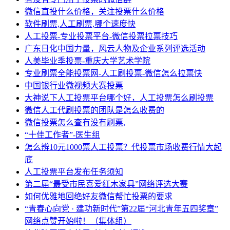
微信直投什么价格，关注投票什么价格
软件刷票,人工刷票,哪个速度快
人工投票-专业投票平台-微信投票拉票技巧
广东日化中国力量，风云人物及企业系列评选活动
人美毕业季投票-重庆大学艺术学院
专业刷票全能投票网-人工刷投票-微信怎么拉票快
中国银行业微视频大赛投票
大神说下人工投票平台哪个好，人工投票怎么刷投票
微信人工代刷投票的团队是怎么收费的
微信投票怎么查有没有刷票,
“十佳工作者”-医生组
怎么辨10元1000票人工投票？代投票市场收费行情大起
底
人工投票平台发布任务须知
第二届“最受市民喜爱红木家具”网络评选大赛
如何优雅地回绝好友微信帮忙投票的要求
“青春心向党 · 建功新时代”第22届“河北青年五四奖章”
网络点赞开始啦！（集体组）